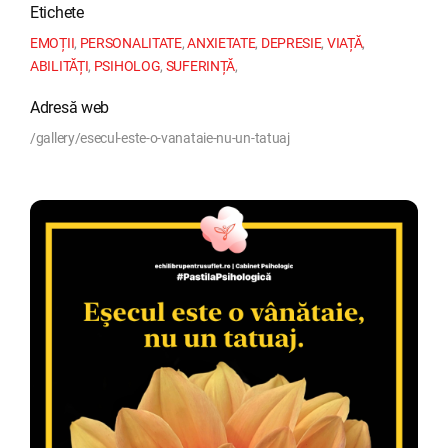
Etichete
EMOȚII
,
PERSONALITATE
,
ANXIETATE
,
DEPRESIE
,
VIAȚĂ
,
ABILITĂȚI
,
PSIHOLOG
,
SUFERINȚĂ
,
Adresă web
/gallery/esecul-este-o-vanataie-nu-un-tatuaj