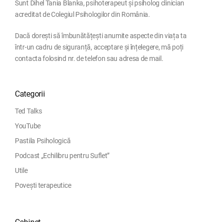
Sunt Dihel Tania Blanka, psihoterapeut și psiholog clinician
acreditat de Colegiul Psihologilor din România.
Dacă dorești să îmbunătățești anumite aspecte din viața ta
într-un cadru de siguranță, acceptare și înțelegere, mă poți
contacta folosind nr. de telefon sau adresa de mail.
Categorii
Ted Talks
YouTube
Pastila Psihologică
Podcast „Echilibru pentru Suflet”
Utile
Povești terapeutice