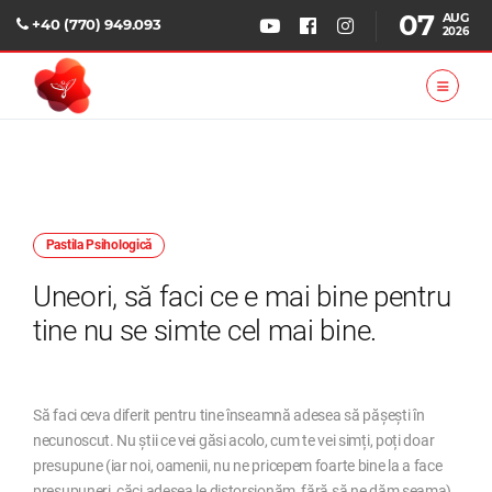
07
AUG
+40 (770) 949.093
2026
Pastila Psihologică
Uneori, să faci ce e mai bine pentru
tine nu se simte cel mai bine.
Să faci ceva diferit pentru tine înseamnă adesea să pășești în
necunoscut. Nu știi ce vei găsi acolo, cum te vei simți, poți doar
presupune (iar noi, oamenii, nu ne pricepem foarte bine la a face
presupuneri, căci adesea le distorsionăm, fără să ne dăm seama).