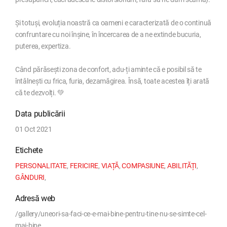
Și totuși, evoluția noastră ca oameni e caracterizată de o continuă
confruntare cu noi înșine, în încercarea de a ne extinde bucuria,
puterea, expertiza.
Când părăsești zona de confort, adu-ți aminte că e posibil să te
întâlnești cu frica, furia, dezamăgirea. Însă, toate acestea îți arată
că te dezvolți. 💚
Data publicării
01 Oct 2021
Etichete
PERSONALITATE
,
FERICIRE
,
VIAȚĂ
,
COMPASIUNE
,
ABILITĂȚI
,
GÂNDURI
,
Adresă web
/gallery/uneori-sa-faci-ce-e-mai-bine-pentru-tine-nu-se-simte-cel-
mai-bine