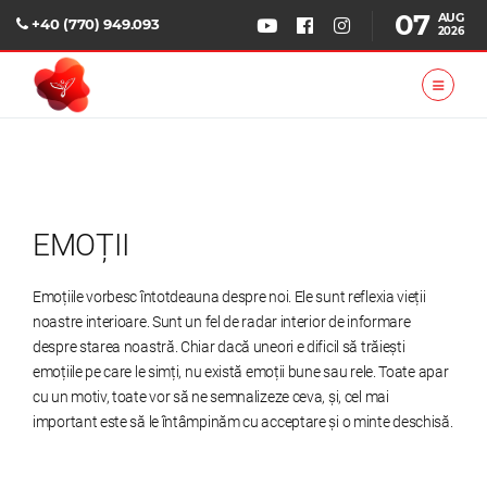
07
AUG
+40 (770) 949.093
2026
EMOȚII
Emoțiile vorbesc întotdeauna despre noi. Ele sunt reflexia vieții
noastre interioare. Sunt un fel de radar interior de informare
despre starea noastră. Chiar dacă uneori e dificil să trăiești
emoțiile pe care le simți, nu există emoții bune sau rele. Toate apar
cu un motiv, toate vor să ne semnalizeze ceva, și, cel mai
important este să le întâmpinăm cu acceptare și o minte deschisă.