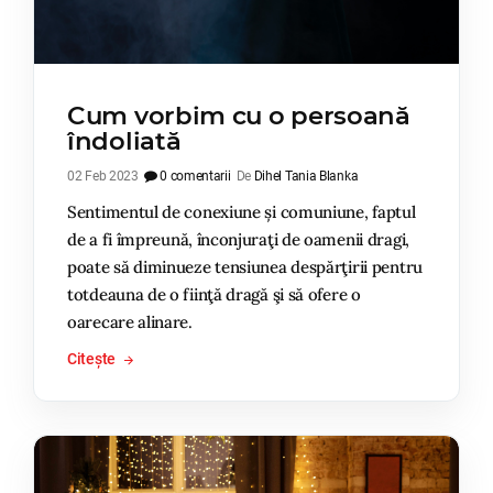
Cum vorbim cu o persoană
îndoliată
02 Feb 2023
0 comentarii
De
Dihel Tania Blanka
Sentimentul de conexiune și comuniune, faptul
de a fi împreună, înconjuraţi de oamenii dragi,
poate să diminueze tensiunea despărţirii pentru
totdeauna de o fiinţă dragă şi să ofere o
oarecare alinare.
Citește