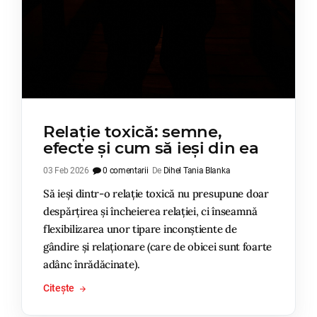
Relație toxică: semne,
efecte și cum să ieși din ea
03 Feb 2026
0 comentarii
De
Dihel Tania Blanka
Să ieși dintr-o relație toxică nu presupune doar
despărțirea și încheierea relației, ci înseamnă
flexibilizarea unor tipare inconștiente de
gândire și relaționare (care de obicei sunt foarte
adânc înrădăcinate).
Citește