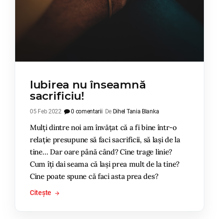
Iubirea nu înseamnă
sacrificiu!
05 Feb 2022
0 comentarii
De
Dihel Tania Blanka
Mulți dintre noi am învățat că a fi bine într-o
relație presupune să faci sacrificii, să lași de la
tine… Dar oare până când? Cine trage linie?
Cum îți dai seama că lași prea mult de la tine?
Cine poate spune că faci asta prea des?
Citește