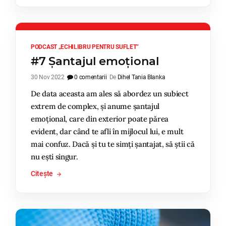
PODCAST „ECHILIBRU PENTRU SUFLET”
#7 Șantajul emoțional
30 Nov 2022
0 comentarii
De
Dihel Tania Blanka
De data aceasta am ales să abordez un subiect
extrem de complex, și anume șantajul
emoțional, care din exterior poate părea
evident, dar când te afli în mijlocul lui, e mult
mai confuz. Dacă și tu te simți șantajat, să știi că
nu ești singur.
Citește