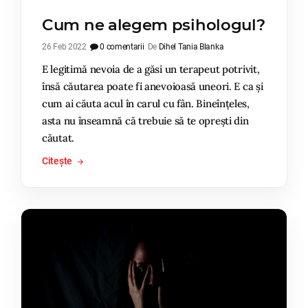
Cum ne alegem psihologul?
26 Feb 2022
0 comentarii
De
Dihel Tania Blanka
E legitimă nevoia de a găsi un terapeut potrivit,
însă căutarea poate fi anevoioasă uneori. E ca și
cum ai căuta acul în carul cu fân. Bineînțeles,
asta nu înseamnă că trebuie să te oprești din
căutat.
Citește