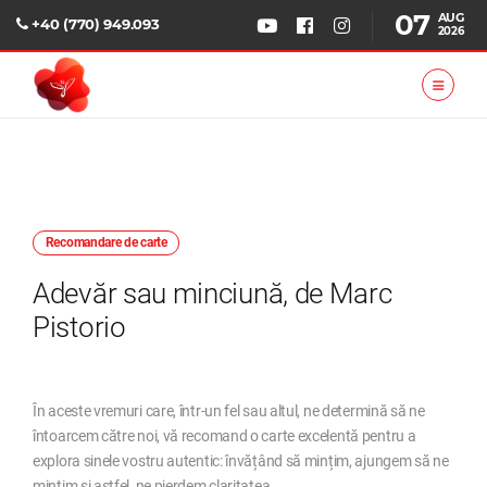
07
AUG
+40 (770) 949.093
2026
Recomandare de carte
Adevăr sau minciună, de Marc
Pistorio
În aceste vremuri care, într-un fel sau altul, ne determină să ne
întoarcem către noi, vă recomand o carte excelentă pentru a
explora sinele vostru autentic: învățând să mințim, ajungem să ne
mințim și astfel, ne pierdem claritatea.