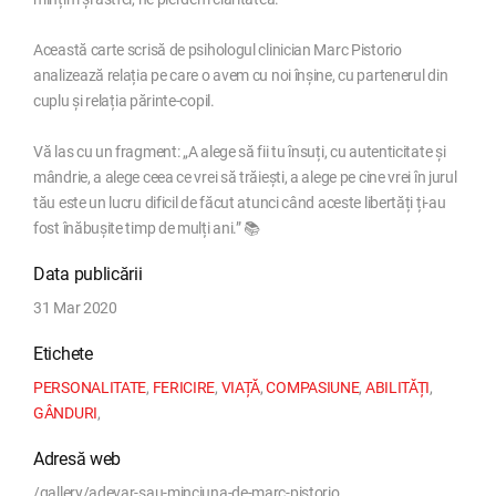
Această carte scrisă de psihologul clinician Marc Pistorio
analizează relația pe care o avem cu noi înșine, cu partenerul din
cuplu și relația părinte-copil.
Vă las cu un fragment: „A alege să fii tu însuți, cu autenticitate și
mândrie, a alege ceea ce vrei să trăiești, a alege pe cine vrei în jurul
tău este un lucru dificil de făcut atunci când aceste libertăți ți-au
fost înăbușite timp de mulți ani.” 📚
Data publicării
31 Mar 2020
Etichete
PERSONALITATE
,
FERICIRE
,
VIAȚĂ
,
COMPASIUNE
,
ABILITĂȚI
,
GÂNDURI
,
Adresă web
/gallery/adevar-sau-minciuna-de-marc-pistorio