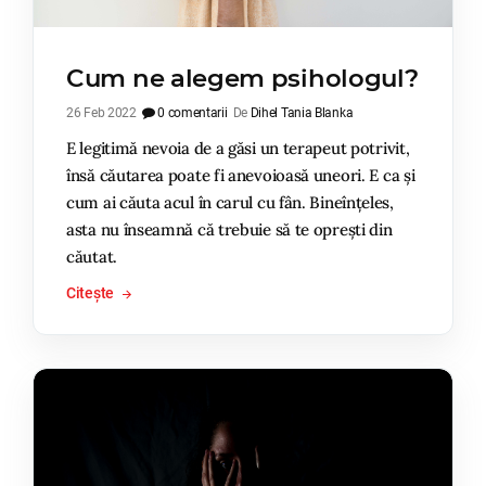
Cum ne alegem psihologul?
26 Feb 2022
0 comentarii
De
Dihel Tania Blanka
E legitimă nevoia de a găsi un terapeut potrivit,
însă căutarea poate fi anevoioasă uneori. E ca și
cum ai căuta acul în carul cu fân. Bineînțeles,
asta nu înseamnă că trebuie să te oprești din
căutat.
Citește