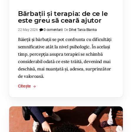
Bărbații și terapia: de ce le
este greu să ceară ajutor
22 May 2026
0 comentarii
De
Dihel Tania Blanka
Băieții și bărbații se pot confrunta cu dificultăți
semnificative atât la nivel psihologic. În același
timp, percepția asupra terapiei se schimbă
considerabil odată ce este trăită, devenind mai
deschisă, mai nuanțată și, adesea, surprinzător
de valoroasă.
Citește