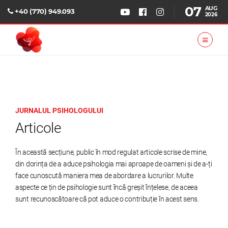
07
AUG
+40 (770) 949.093
2026
JURNALUL PSIHOLOGULUI
Articole
În această secțiune, public în mod regulat articole scrise de mine,
din dorința de a aduce psihologia mai aproape de oameni și de a-ți
face cunoscută maniera mea de abordare a lucrurilor. Multe
aspecte ce țin de psihologie sunt încă greșit înțelese, de aceea
sunt recunoscătoare că pot aduce o contribuție în acest sens.