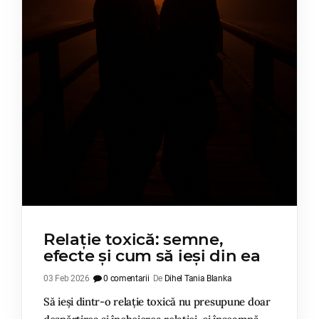
Relație toxică: semne,
efecte și cum să ieși din ea
03 Feb 2026
0 comentarii
De
Dihel Tania Blanka
Să ieși dintr-o relație toxică nu presupune doar