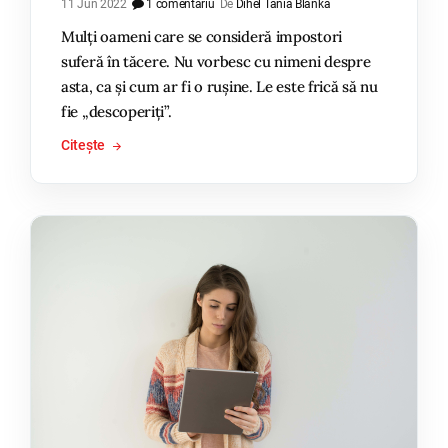
11 Jun 2022
1 comentariu
De
Dihel Tania Blanka
Mulți oameni care se consideră impostori
suferă în tăcere. Nu vorbesc cu nimeni despre
asta, ca și cum ar fi o rușine. Le este frică să nu
fie „descoperiți”.
Citește