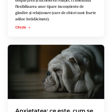
despărțirea și încheierea relației, ci înseamnă
flexibilizarea unor tipare inconștiente de
gândire și relaționare (care de obicei sunt foarte
adânc înrădăcinate).
Citește
Anxietatea: ce este, cum se