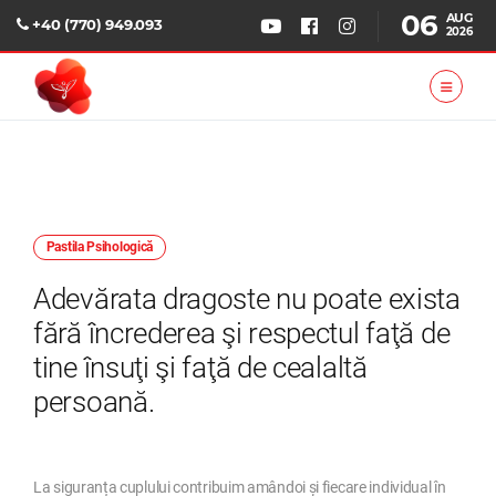
06
AUG
+40 (770) 949.093
2026
Pastila Psihologică
Adevărata dragoste nu poate exista
fără încrederea şi respectul faţă de
tine însuţi şi faţă de cealaltă
persoană.
La siguranța cuplului contribuim amândoi și fiecare individual în