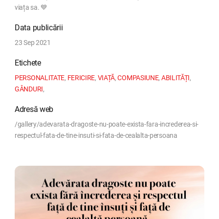
viața sa. 💙
Data publicării
23 Sep 2021
Etichete
PERSONALITATE
,
FERICIRE
,
VIAȚĂ
,
COMPASIUNE
,
ABILITĂȚI
,
GÂNDURI
,
Adresă web
/gallery/adevarata-dragoste-nu-poate-exista-fara-increderea-si-
respectul-fata-de-tine-insuti-si-fata-de-cealalta-persoana