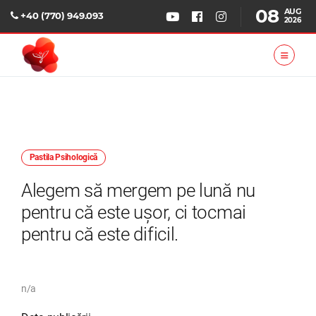
08
AUG
+40 (770) 949.093
2026
Pastila Psihologică
Alegem să mergem pe lună nu
pentru că este ușor, ci tocmai
pentru că este dificil.
n/a