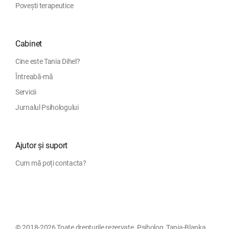
Povești terapeutice
Cabinet
Cine este Tania Dihel?
Întreabă-mă
Servicii
Jurnalul Psihologului
Ajutor și suport
Cum mă poți contacta?
© 2018-2026 Toate drepturile rezervate. Psiholog, Tania-Blanka