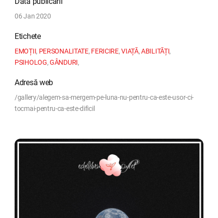
Data publicării
06 Jan 2020
Etichete
EMOȚII
,
PERSONALITATE
,
FERICIRE
,
VIAȚĂ
,
ABILITĂȚI
,
PSIHOLOG
,
GÂNDURI
,
Adresă web
/gallery/alegem-sa-mergem-pe-luna-nu-pentru-ca-este-usor-ci-
tocmai-pentru-ca-este-dificil