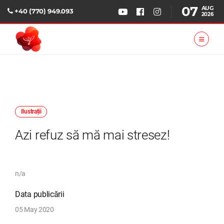
07
AUG
+40 (770) 949.093
2026
Ilustrații
Azi refuz să mă mai stresez!
n/a
Data publicării
05 May 2020