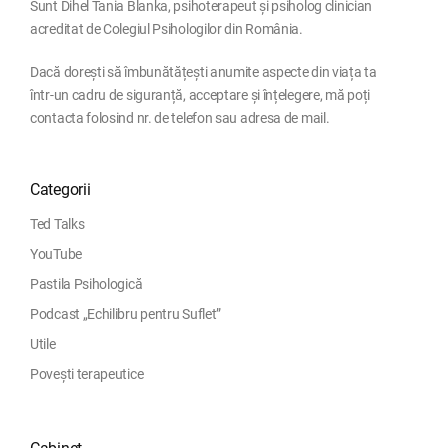
Sunt Dihel Tania Blanka, psihoterapeut și psiholog clinician
acreditat de Colegiul Psihologilor din România.
Dacă dorești să îmbunătățești anumite aspecte din viața ta
într-un cadru de siguranță, acceptare și înțelegere, mă poți
contacta folosind nr. de telefon sau adresa de mail.
Categorii
Ted Talks
YouTube
Pastila Psihologică
Podcast „Echilibru pentru Suflet”
Utile
Povești terapeutice