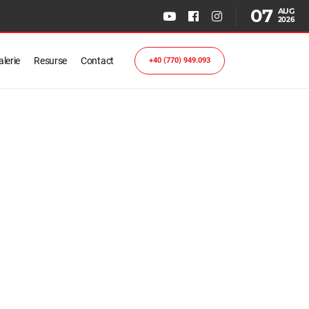
07
AUG
2026
lerie
Resurse
Contact
+40 (770) 949.093