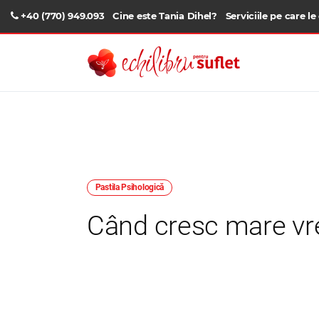
+40 (770) 949.093
Cine este Tania Dihel?
Serviciile pe care le
Pastila Psihologică
Când cresc mare vre