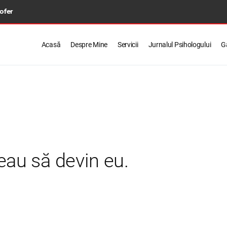
 ofer
Acasă
Despre Mine
Servicii
Jurnalul Psihologului
Ga
au să devin eu.