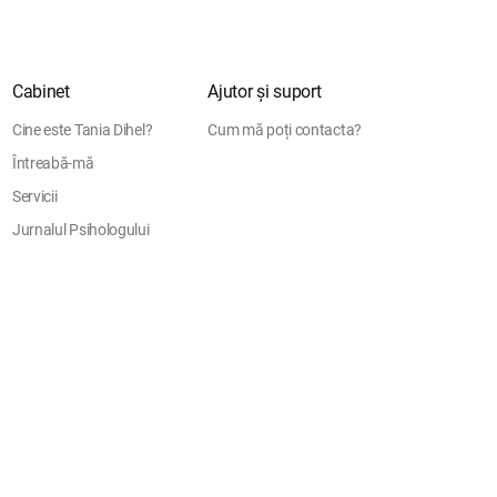
Cabinet
Ajutor și suport
Cine este Tania Dihel?
Cum mă poți contacta?
Întreabă-mă
Servicii
Jurnalul Psihologului