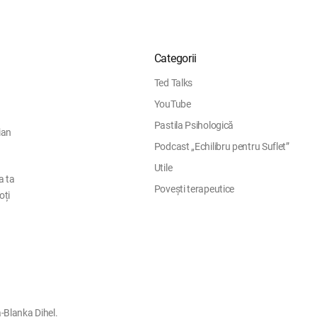
Categorii
Ted Talks
YouTube
Pastila Psihologică
ian
Podcast „Echilibru pentru Suflet”
Utile
a ta
Povești terapeutice
oți
-Blanka Dihel.