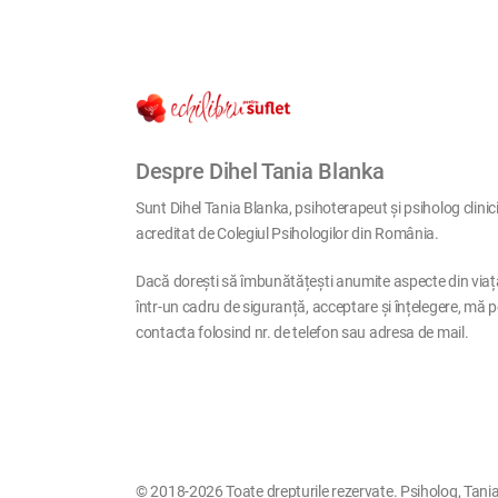
Despre Dihel Tania Blanka
Sunt Dihel Tania Blanka, psihoterapeut și psiholog clinic
acreditat de Colegiul Psihologilor din România.
Dacă dorești să îmbunătățești anumite aspecte din viaț
într-un cadru de siguranță, acceptare și înțelegere, mă p
contacta folosind nr. de telefon sau adresa de mail.
© 2018-2026 Toate drepturile rezervate. Psiholog, Tania