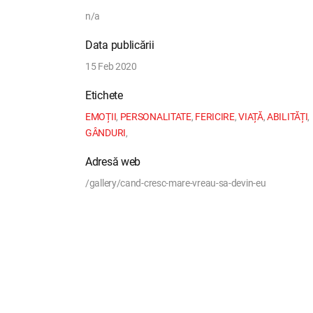
n/a
Data publicării
15 Feb 2020
Etichete
EMOȚII
,
PERSONALITATE
,
FERICIRE
,
VIAȚĂ
,
ABILITĂȚI
,
GÂNDURI
,
Adresă web
/gallery/cand-cresc-mare-vreau-sa-devin-eu