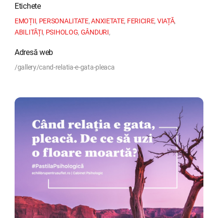
Etichete
EMOȚII
,
PERSONALITATE
,
ANXIETATE
,
FERICIRE
,
VIAȚĂ
,
ABILITĂȚI
,
PSIHOLOG
,
GÂNDURI
,
Adresă web
/gallery/cand-relatia-e-gata-pleaca