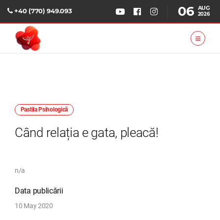
06
AUG
+40 (770) 949.093
2026
Pastila Psihologică
Când relația e gata, pleacă!
n/a
Data publicării
10 May 2020