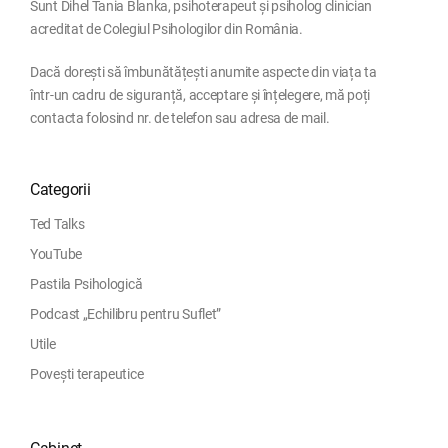
Sunt Dihel Tania Blanka, psihoterapeut și psiholog clinician
acreditat de Colegiul Psihologilor din România.
Dacă dorești să îmbunătățești anumite aspecte din viața ta
într-un cadru de siguranță, acceptare și înțelegere, mă poți
contacta folosind nr. de telefon sau adresa de mail.
Categorii
Ted Talks
YouTube
Pastila Psihologică
Podcast „Echilibru pentru Suflet”
Utile
Povești terapeutice