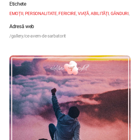
Etichete
EMOȚII
,
PERSONALITATE
,
FERICIRE
,
VIAȚĂ
,
ABILITĂȚI
,
GÂNDURI
,
Adresă web
/gallery/ce-avem-de-sarbatorit