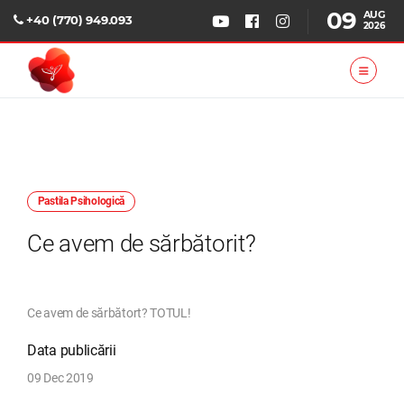
09
AUG
+40 (770) 949.093
2026
Pastila Psihologică
Ce avem de sărbătorit?
Ce avem de sărbătort? TOTUL!
Data publicării
09 Dec 2019