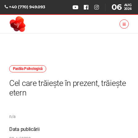
06
AUG
+40 (770) 949.093
2026
Pastila Psihologică
Cel care trăiește în prezent, trăiește
etern
n/a
Data publicării