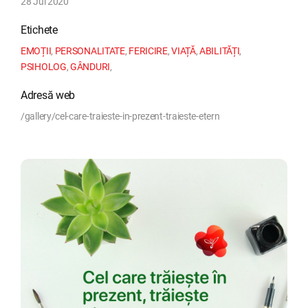
28 Jul 2020
Etichete
EMOȚII
,
PERSONALITATE
,
FERICIRE
,
VIAȚĂ
,
ABILITĂȚI
,
PSIHOLOG
,
GÂNDURI
,
Adresă web
/gallery/cel-care-traieste-in-prezent-traieste-etern