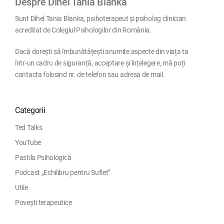
Despre Dihel Tania Blanka
Sunt Dihel Tania Blanka, psihoterapeut și psiholog clinician
acreditat de Colegiul Psihologilor din România.
Dacă dorești să îmbunătățești anumite aspecte din viața ta
într-un cadru de siguranță, acceptare și înțelegere, mă poți
contacta folosind nr. de telefon sau adresa de mail.
Categorii
Ted Talks
YouTube
Pastila Psihologică
Podcast „Echilibru pentru Suflet”
Utile
Povești terapeutice