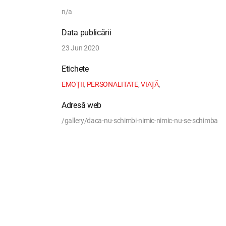
n/a
Data publicării
23 Jun 2020
Etichete
EMOȚII
,
PERSONALITATE
,
VIAȚĂ
,
Adresă web
/gallery/daca-nu-schimbi-nimic-nimic-nu-se-schimba