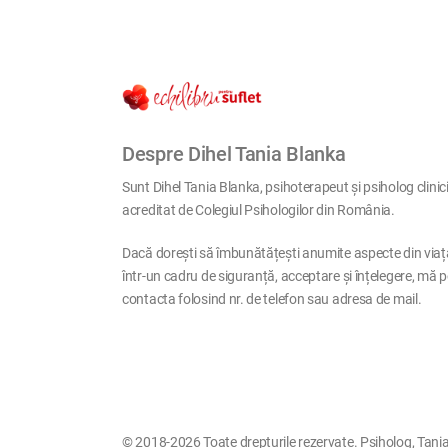
Despre Dihel Tania Blanka
Sunt Dihel Tania Blanka, psihoterapeut și psiholog clinic
acreditat de Colegiul Psihologilor din România.
Dacă dorești să îmbunătățești anumite aspecte din viaț
într-un cadru de siguranță, acceptare și înțelegere, mă p
contacta folosind nr. de telefon sau adresa de mail.
© 2018-2026 Toate drepturile rezervate. Psiholog, Tania