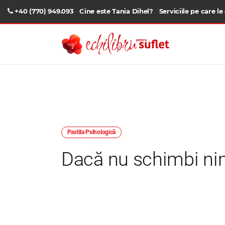
+40 (770) 949.093
Cine este Tania Dihel?
Serviciile pe care le
Pastila Psihologică
Dacă nu schimbi nim