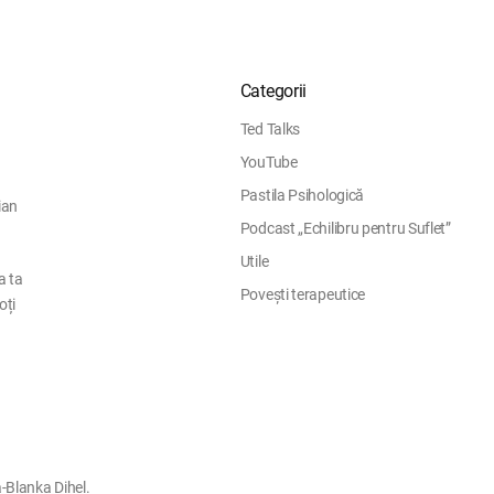
Categorii
Ted Talks
YouTube
Pastila Psihologică
ian
Podcast „Echilibru pentru Suflet”
Utile
a ta
Povești terapeutice
oți
-Blanka Dihel.