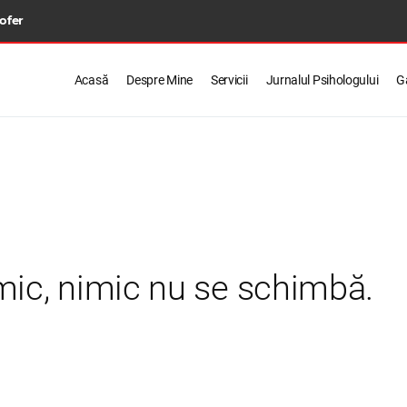
 ofer
Acasă
Despre Mine
Servicii
Jurnalul Psihologului
Ga
ic, nimic nu se schimbă.