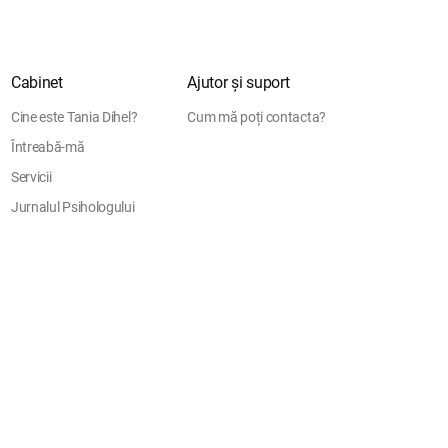
Cabinet
Ajutor și suport
Cine este Tania Dihel?
Cum mă poți contacta?
Întreabă-mă
Servicii
Jurnalul Psihologului