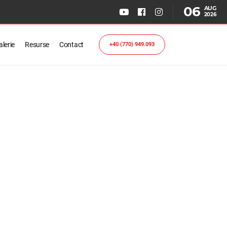
06
AUG
2026
lerie
Resurse
Contact
+40 (770) 949.093