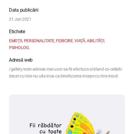
Data publicării
31 Jan 2021
Etichete
EMOȚII
,
PERSONALITATE
,
FERICIRE
,
VIAȚĂ
,
ABILITĂȚI
,
PSIHOLOG
,
Adresă web
/gallery/este-adesea-mai-usor-sa-fii-afectuos-si-bland-cu-ceilalti-
decat-cu-tine-nu-uita-insa-ca-binefacerea-incepe-cu-tine-insuti