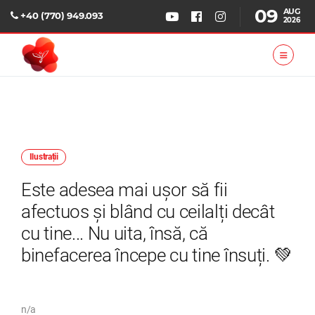
09
AUG
+40 (770) 949.093
2026
Ilustrații
Este adesea mai ușor să fii
afectuos și blând cu ceilalți decât
cu tine... Nu uita, însă, că
binefacerea începe cu tine însuți. 💚
n/a