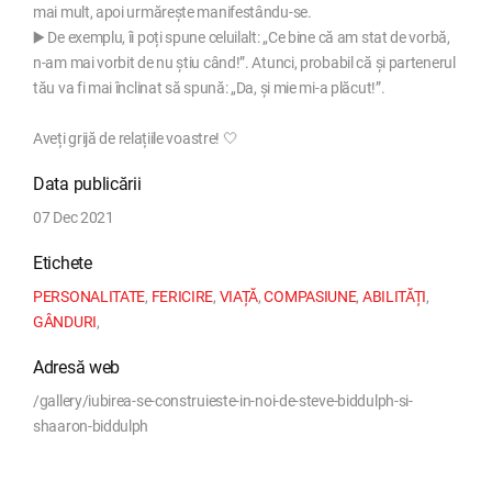
mai mult, apoi urmărește manifestându-se.
▶️ De exemplu, îi poți spune celuilalt: „Ce bine că am stat de vorbă,
n-am mai vorbit de nu știu când!”. Atunci, probabil că și partenerul
tău va fi mai înclinat să spună: „Da, și mie mi-a plăcut!”.
Aveți grijă de relațiile voastre! 🤍
Data publicării
07 Dec 2021
Etichete
PERSONALITATE
,
FERICIRE
,
VIAȚĂ
,
COMPASIUNE
,
ABILITĂȚI
,
GÂNDURI
,
Adresă web
/gallery/iubirea-se-construieste-in-noi-de-steve-biddulph-si-
shaaron-biddulph