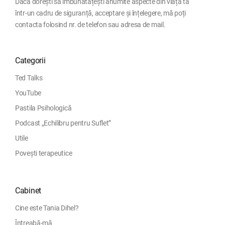
Dacă dorești să îmbunătățești anumite aspecte din viața ta
într-un cadru de siguranță, acceptare și înțelegere, mă poți
contacta folosind nr. de telefon sau adresa de mail.
Categorii
Ted Talks
YouTube
Pastila Psihologică
Podcast „Echilibru pentru Suflet”
Utile
Povești terapeutice
Cabinet
Cine este Tania Dihel?
Întreabă-mă