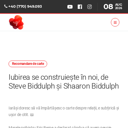
08
AUG
+40 (770) 949.093
2026
Recomandare de carte
Iubirea se construiește în noi, de
Steve Biddulph și Shaaron Biddulph
Iarăși doresc să vă împărtășesc o carte despre relații, e subțirică și
ușor de citit. 📖
Marele psihiatru Eric Berne a declarat cândva că avem nevoie