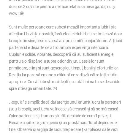
doar de 3 cuvinte pentru a ne face relația să meargă: da, nu și
wow! 😄
Sunt multe persoane care subestimează importanța iubirii și a
afecțiunii în viața noastră, însă efectele iubirii nu se limitează doar
la cuplul în sine, ci se revarsă asupra lumii înconjurătoare. A-ți iubi
partenerul e departe de a fi o simplă experiență interioară.
Cuplurile solide, vibrante, descoperă că au suficientă energie
pentru a o răspândi asupra celor din jur. Casele lor sunt
primitoare, ei înșiși sunt generoși cu timpul, banii și eforturile lor.
Relația lor pare să emane o căldură ce radiază către toți cei din
apropiere. Cu cât iubești mai deplin, cu atât inima ta se deschide
spre întreaga umanitate. 💌
„Regula” e simplă: dacă dai atenție unui anumit lucru la parteneri
(sau la copii), acel lucru va începe să crească și să se mărească.
Orice partener e și frumos și urât, depinde de cum îl privești.
Fiecare copil este și un geniu și un prostănac. Totul depinde de
tine. Observă și ai grijă de lucrurile pe care ți-ar plăcea să le vezi