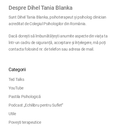
Despre Dihel Tania Blanka
Sunt Dihel Tania Blanka, psihoterapeut și psiholog clinician
acreditat de Colegiul Psihologilor din România.
Dacă dorești să îmbunătățești anumite aspecte din viața ta
într-un cadru de siguranță, acceptare și înțelegere, mă poți
contacta folosind nr. de telefon sau adresa de mail.
Categorii
Ted Talks
YouTube
Pastila Psihologică
Podcast „Echilibru pentru Suflet”
Utile
Povești terapeutice