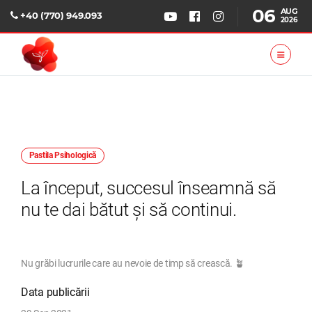
06
AUG
+40 (770) 949.093
2026
Pastila Psihologică
La început, succesul înseamnă să
nu te dai bătut și să continui.
Nu grăbi lucrurile care au nevoie de timp să crească. 🪴
Data publicării