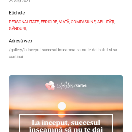
29 Sep 2021
Etichete
PERSONALITATE
,
FERICIRE
,
VIAȚĂ
,
COMPASIUNE
,
ABILITĂȚI
,
GÂNDURI
,
Adresă web
/gallery/la-inceput-succesul-inseamna-sa-nu-te-dai-batut-si-sa-
continui