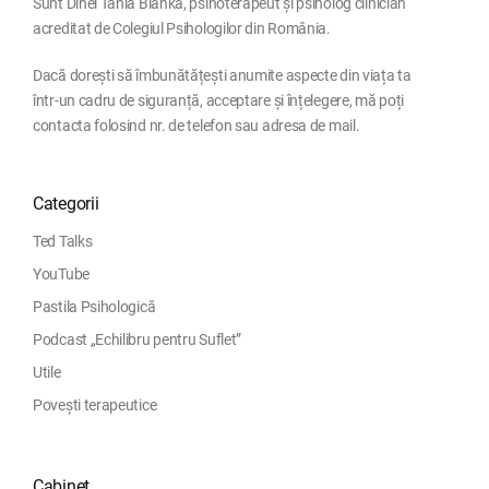
Sunt Dihel Tania Blanka, psihoterapeut și psiholog clinician
acreditat de Colegiul Psihologilor din România.
Dacă dorești să îmbunătățești anumite aspecte din viața ta
într-un cadru de siguranță, acceptare și înțelegere, mă poți
contacta folosind nr. de telefon sau adresa de mail.
Categorii
Ted Talks
YouTube
Pastila Psihologică
Podcast „Echilibru pentru Suflet”
Utile
Povești terapeutice
Cabinet