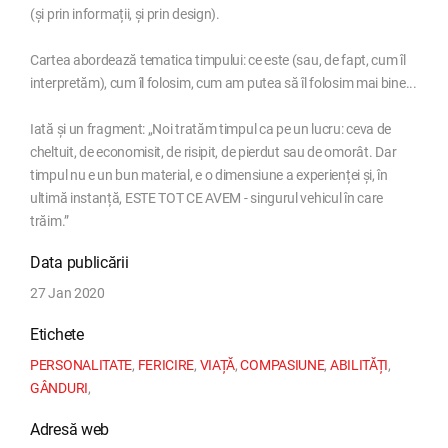
(și prin informații, și prin design).
Cartea abordează tematica timpului: ce este (sau, de fapt, cum îl
interpretăm), cum îl folosim, cum am putea să îl folosim mai bine...
Iată și un fragment: „Noi tratăm timpul ca pe un lucru: ceva de
cheltuit, de economisit, de risipit, de pierdut sau de omorât. Dar
timpul nu e un bun material, e o dimensiune a experienței și, în
ultimă instanță, ESTE TOT CE AVEM - singurul vehicul în care
trăim.”
Data publicării
27 Jan 2020
Etichete
PERSONALITATE
,
FERICIRE
,
VIAȚĂ
,
COMPASIUNE
,
ABILITĂȚI
,
GÂNDURI
,
Adresă web