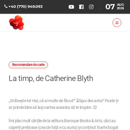
07
AUG
+40 (770) 949.093
2026
Recomandare de carte
La timp, de Catherine Blyth
„Grăbește-te! Hai, că ai multe de făcut!” ⏳Spui des asta? Poate ți-
ar prinde bine să lași cartea aceasta să te inspire. 😊
Îmi plac mult cărțile de la editura Baroque Books & Arts, căci au
coperți prețioase (cea de față e cu auriu) și conținut foarte bogat