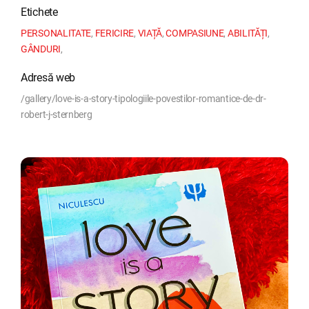
Etichete
PERSONALITATE
,
FERICIRE
,
VIAȚĂ
,
COMPASIUNE
,
ABILITĂȚI
,
GÂNDURI
,
Adresă web
/gallery/love-is-a-story-tipologiile-povestilor-romantice-de-dr-
robert-j-sternberg