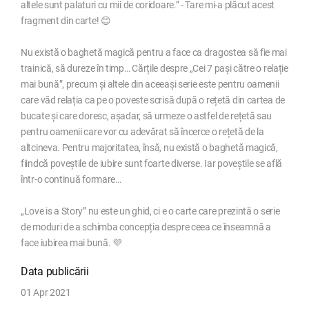
altele sunt palaturi cu mii de coridoare.” - Tare mi-a plăcut acest
fragment din carte! 😊
Nu există o baghetă magică pentru a face ca dragostea să fie mai
trainică, să dureze în timp… Cărțile despre „Cei 7 pași către o relație
mai bună”, precum și altele din aceeași serie este pentru oamenii
care văd relația ca pe o poveste scrisă după o rețetă din cartea de
bucate și care doresc, așadar, să urmeze o astfel de rețetă sau
pentru oamenii care vor cu adevărat să încerce o rețetă de la
altcineva. Pentru majoritatea, însă, nu există o baghetă magică,
fiindcă poveștile de iubire sunt foarte diverse. Iar poveștile se află
într-o continuă formare…
„Love is a Story” nu este un ghid, ci e o carte care prezintă o serie
de moduri de a schimba concepția despre ceea ce înseamnă a
face iubirea mai bună. 💜
Data publicării
01 Apr 2021