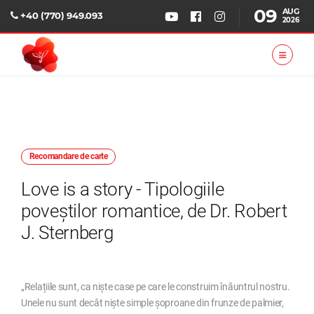
09
AUG
+40 (770) 949.093
2026
Recomandare de carte
Love is a story - Tipologiile
poveștilor romantice, de Dr. Robert
J. Sternberg
„Relațiile sunt, ca niște case pe care le construim înăuntrul nostru.
Unele nu sunt decât niște simple șoproane din frunze de palmier,