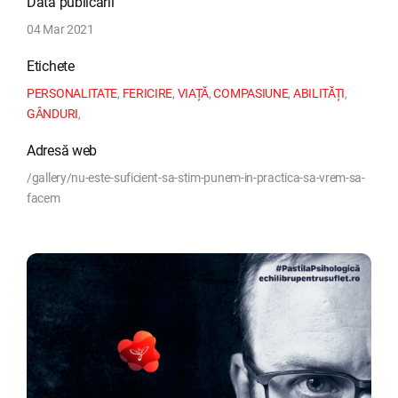
Data publicării
04 Mar 2021
Etichete
PERSONALITATE
,
FERICIRE
,
VIAȚĂ
,
COMPASIUNE
,
ABILITĂȚI
,
GÂNDURI
,
Adresă web
/gallery/nu-este-suficient-sa-stim-punem-in-practica-sa-vrem-sa-
facem