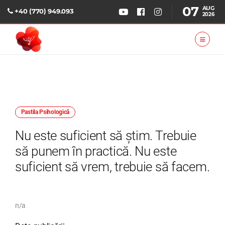
07
AUG
+40 (770) 949.093
2026
Pastila Psihologică
Nu este suficient să știm. Trebuie
să punem în practică. Nu este
suficient să vrem, trebuie să facem.
n/a