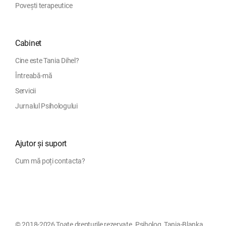
Povești terapeutice
Cabinet
Cine este Tania Dihel?
Întreabă-mă
Servicii
Jurnalul Psihologului
Ajutor și suport
Cum mă poți contacta?
© 2018-2026 Toate drepturile rezervate. Psiholog, Tania-Blanka