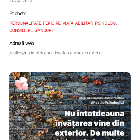
10 Apr 2020
Etichete
PERSONALITATE
,
FERICIRE
,
VIAȚĂ
,
ABILITĂȚI
,
PSIHOLOG
,
CONSILIERE
,
GÂNDURI
,
Adresă web
/gallery/nu-intotdeauna-invatarea-vine-din-exterior