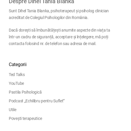
Despre Dihel Tania Blanka
Sunt Dihel Tania Blanka, psihoterapeut și psiholog clinician
acreditat de Colegiul Psihologilor din România.
Dacă dorești să îmbunătățești anumite aspecte din viața ta
într-un cadru de siguranță, acceptare și înțelegere, mă poți
contacta folosind nr. de telefon sau adresa de mail.
Categorii
Ted Talks
YouTube
Pastila Psihologică
Podcast „Echilibru pentru Suflet”
Utile
Povești terapeutice