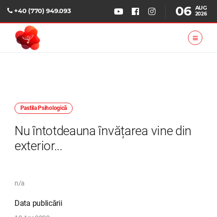
06
AUG
+40 (770) 949.093
2026
Pastila Psihologică
Nu întotdeauna învățarea vine din
exterior...
n/a
Data publicării