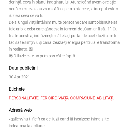
dorință, ceva în planul imaginarului. Atunci când avem o relație
nouă cu cineva sau vrem să începem o afacere, la început este o
iluzie a ceea ce va fi.
De-a lungul vieții întâlnim multe persoane care sunt obișnuite să
taie aripile celor care gândesc în termeni de „Cum ar fi să…?”. Cu
toate acestea, îndrăznește să te lași purtat de acele iluzii care te
fac să te simți viu și canalizează-ți energia pentru a le transforma
în realitate. 💌
💟 O iluzie este un prim pas către faptă.
Data publicării
30 Apr 2021
Etichete
PERSONALITATE
,
FERICIRE
,
VIAȚĂ
,
COMPASIUNE
,
ABILITĂȚI
,
Adresă web
/gallery/nu-ti-fie-frica-de-iluzii-cand-iti-incalzesc-inima-si-te-
indeamna-la-actiune