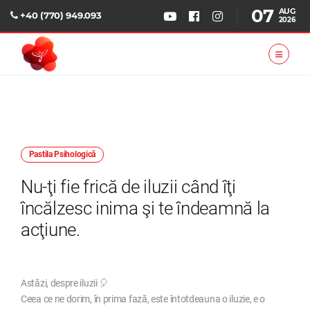
07
AUG
+40 (770) 949.093
2026
Pastila Psihologică
Nu-ţi fie frică de iluzii când îţi
încălzesc inima şi te îndeamnă la
acţiune.
Astăzi, despre iluzii 🎈
Ceea ce ne dorim, în prima fază, este întotdeauna o iluzie, e o