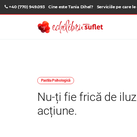
+40 (770) 949.093
Cine este Tania Dihel?
Serviciile pe care le
Pastila Psihologică
Nu-ți fie frică de il
acțiune.