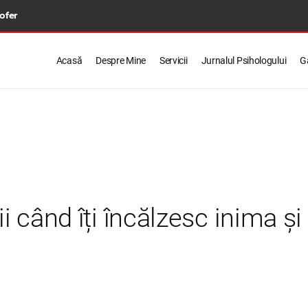
 ofer
Acasă
Despre Mine
Servicii
Jurnalul Psihologului
Ga
uzii când îți încălzesc inima 