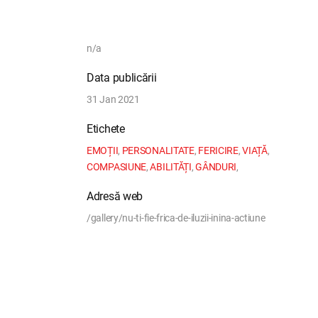
n/a
Data publicării
31 Jan 2021
Etichete
EMOȚII
,
PERSONALITATE
,
FERICIRE
,
VIAȚĂ
,
COMPASIUNE
,
ABILITĂȚI
,
GÂNDURI
,
Adresă web
/gallery/nu-ti-fie-frica-de-iluzii-inina-actiune