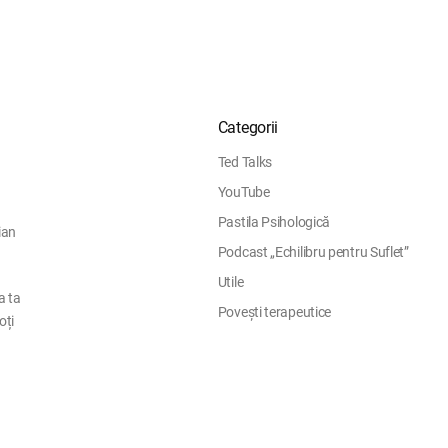
Categorii
Ted Talks
YouTube
Pastila Psihologică
ian
Podcast „Echilibru pentru Suflet”
Utile
a ta
Povești terapeutice
oți