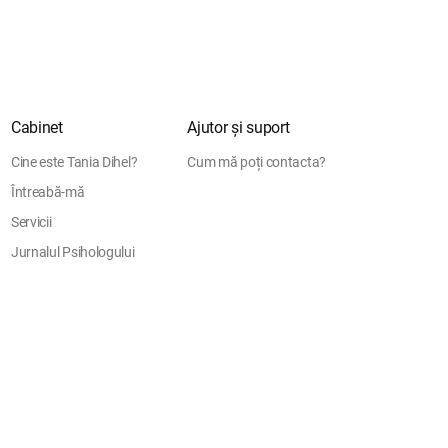
Cabinet
Ajutor și suport
Cine este Tania Dihel?
Cum mă poți contacta?
Întreabă-mă
Servicii
Jurnalul Psihologului