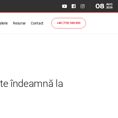
08
AUG
2026
lerie
Resurse
Contact
+40 (770) 949.093
și te îndeamnă la