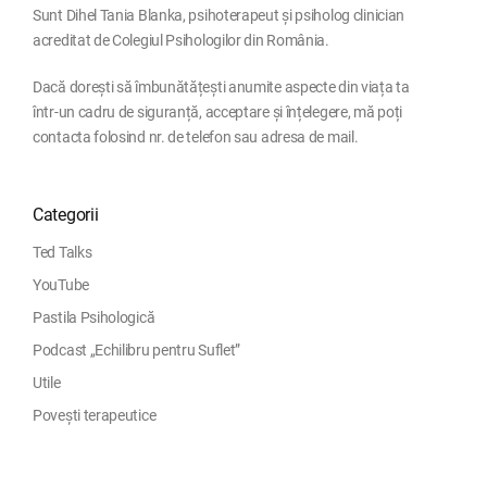
Sunt Dihel Tania Blanka, psihoterapeut și psiholog clinician
acreditat de Colegiul Psihologilor din România.
Dacă dorești să îmbunătățești anumite aspecte din viața ta
într-un cadru de siguranță, acceptare și înțelegere, mă poți
contacta folosind nr. de telefon sau adresa de mail.
Categorii
Ted Talks
YouTube
Pastila Psihologică
Podcast „Echilibru pentru Suflet”
Utile
Povești terapeutice