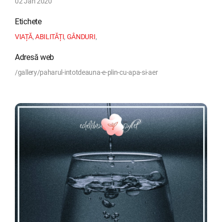
02 Jan 2020
Etichete
VIAȚĂ
,
ABILITĂȚI
,
GÂNDURI
,
Adresă web
/gallery/paharul-intotdeauna-e-plin-cu-apa-si-aer