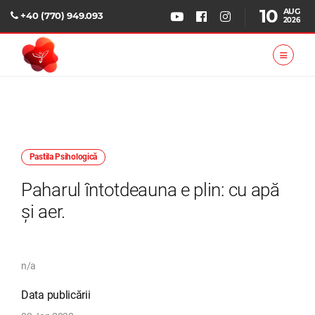
10
AUG
+40 (770) 949.093
2026
Pastila Psihologică
Paharul întotdeauna e plin: cu apă
și aer.
n/a
Data publicării