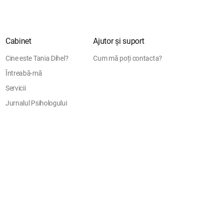
Cabinet
Ajutor și suport
Cine este Tania Dihel?
Cum mă poți contacta?
Întreabă-mă
Servicii
Jurnalul Psihologului