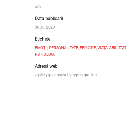
n/a
Data publicării
30 Jul 2020
Etichete
EMOȚII
,
PERSONALITATE
,
FERICIRE
,
VIAȚĂ
,
ABILITĂȚI
,
PSIHOLOG
,
Adresă web
/gallery/planteaza-ti-propria-gradina