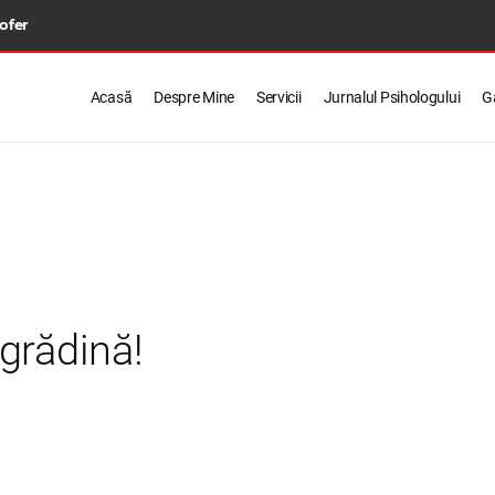
 ofer
Acasă
Despre Mine
Servicii
Jurnalul Psihologului
Ga
 grădină!