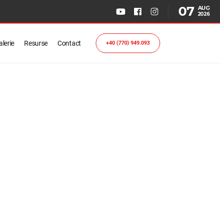
07
AUG
2026
lerie
Resurse
Contact
+40 (770) 949.093