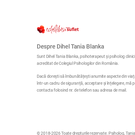
Despre Dihel Tania Blanka
Sunt Dihel Tania Blanka, psihoterapeut și psiholog clinic
acreditat de Colegiul Psihologilor din România.
Dacă dorești să îmbunătățești anumite aspecte din viaț
într-un cadru de siguranță, acceptare și înțelegere, mă p
contacta folosind nr. de telefon sau adresa de mail.
© 2018-2026 Toate drepturile rezervate. Psiholog, Tania