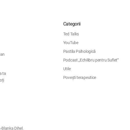
Categorii
Ted Talks
YouTube
Pastila Psihologică
ian
Podcast „Echilibru pentru Suflet”
Utile
a ta
Povești terapeutice
oți
-Blanka Dihel.