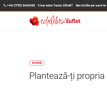
+40 (770) 949.093
Cine este Tania Dihel?
Serviciile pe care le
Ilustrații
Plantează-ți propria