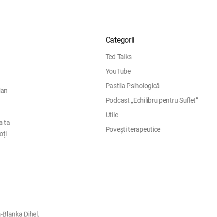
Categorii
Ted Talks
YouTube
Pastila Psihologică
ian
Podcast „Echilibru pentru Suflet”
Utile
a ta
Povești terapeutice
oți
-Blanka Dihel.