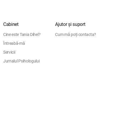
Cabinet
Ajutor și suport
Cine este Tania Dihel?
Cum mă poți contacta?
Întreabă-mă
Servicii
Jurnalul Psihologului