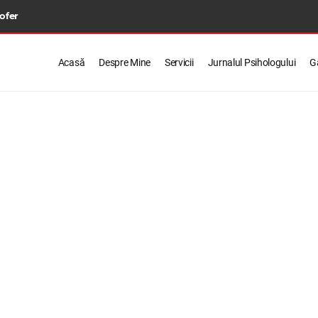
 ofer
Acasă
Despre Mine
Servicii
Jurnalul Psihologului
Ga