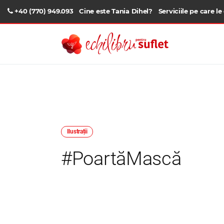
+40 (770) 949.093
Cine este Tania Dihel?
Serviciile pe care le
Ilustrații
#PoartăMască