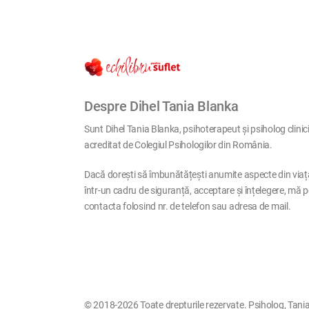
Despre Dihel Tania Blanka
Sunt Dihel Tania Blanka, psihoterapeut și psiholog clinic
acreditat de Colegiul Psihologilor din România.
Dacă dorești să îmbunătățești anumite aspecte din viaț
într-un cadru de siguranță, acceptare și înțelegere, mă p
contacta folosind nr. de telefon sau adresa de mail.
© 2018-2026 Toate drepturile rezervate. Psiholog, Tania