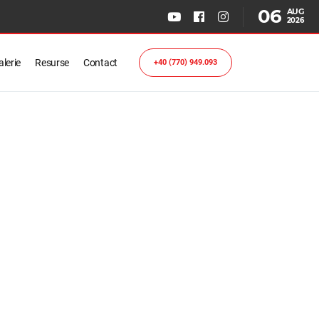
06
AUG
2026
lerie
Resurse
Contact
+40 (770) 949.093