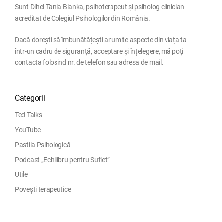
Sunt Dihel Tania Blanka, psihoterapeut și psiholog clinician
acreditat de Colegiul Psihologilor din România.
Dacă dorești să îmbunătățești anumite aspecte din viața ta
într-un cadru de siguranță, acceptare și înțelegere, mă poți
contacta folosind nr. de telefon sau adresa de mail.
Categorii
Ted Talks
YouTube
Pastila Psihologică
Podcast „Echilibru pentru Suflet”
Utile
Povești terapeutice