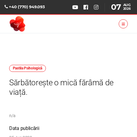
07
AUG
+40 (770) 949.093
2026
Pastila Psihologică
Sărbătorește o mică fărâmă de
viață.
n/a
Data publicării