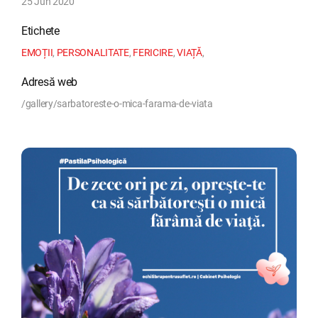
25 Jun 2020
Etichete
EMOȚII
,
PERSONALITATE
,
FERICIRE
,
VIAȚĂ
,
Adresă web
/gallery/sarbatoreste-o-mica-farama-de-viata