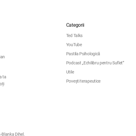
Categorii
Ted Talks
YouTube
Pastila Psihologică
ian
Podcast „Echilibru pentru Suflet”
Utile
a ta
Povești terapeutice
oți
-Blanka Dihel.