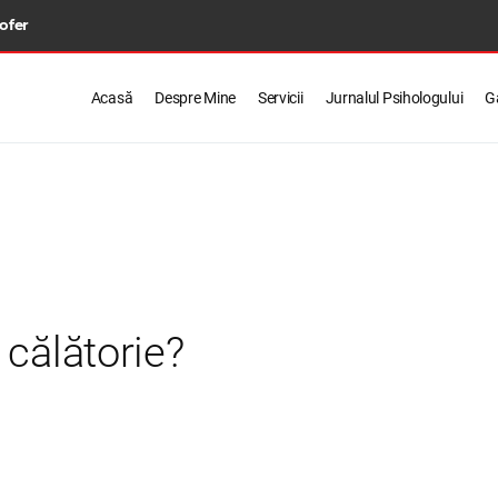
 ofer
Acasă
Despre Mine
Servicii
Jurnalul Psihologului
Ga
 călătorie?