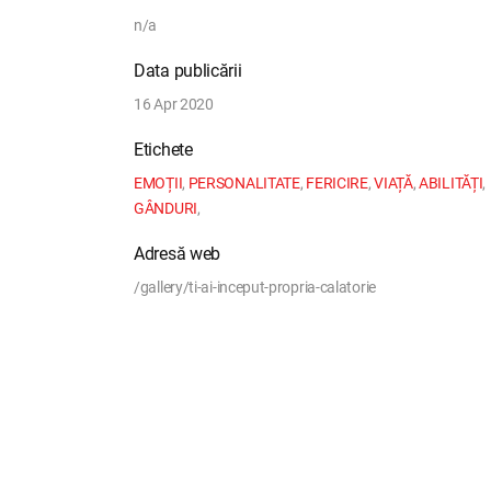
n/a
Data publicării
16 Apr 2020
Etichete
EMOȚII
,
PERSONALITATE
,
FERICIRE
,
VIAȚĂ
,
ABILITĂȚI
,
GÂNDURI
,
Adresă web
/gallery/ti-ai-inceput-propria-calatorie