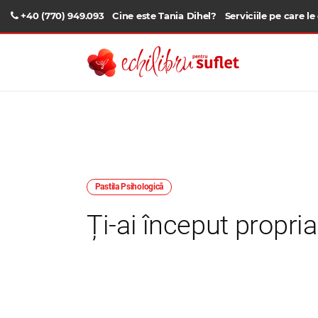
+40 (770) 949.093
Cine este Tania Dihel?
Serviciile pe care le
Pastila Psihologică
Ți-ai început propria