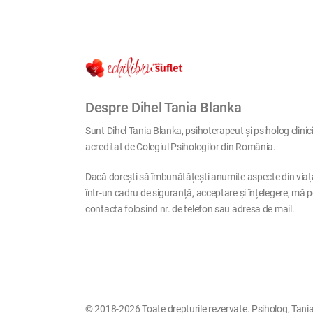
Despre Dihel Tania Blanka
Sunt Dihel Tania Blanka, psihoterapeut și psiholog clinic
acreditat de Colegiul Psihologilor din România.
Dacă dorești să îmbunătățești anumite aspecte din viaț
într-un cadru de siguranță, acceptare și înțelegere, mă p
contacta folosind nr. de telefon sau adresa de mail.
© 2018-2026 Toate drepturile rezervate. Psiholog, Tania