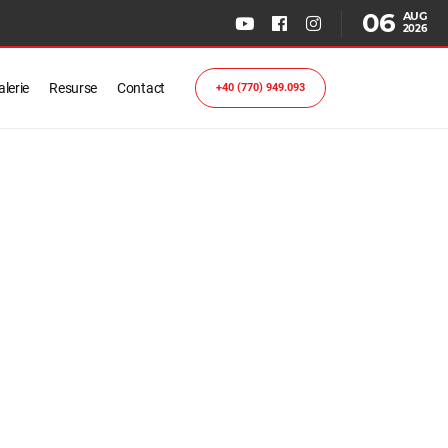
06
AUG
2026
lerie
Resurse
Contact
+40 (770) 949.093