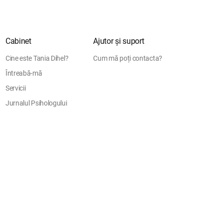
Cabinet
Ajutor și suport
Cine este Tania Dihel?
Cum mă poți contacta?
Întreabă-mă
Servicii
Jurnalul Psihologului