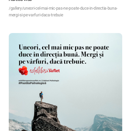
/gallery/uneori-cel-mai-mic-pas-ne-poate-duce-in-directia-buna-
mergi-si-pe-varfuri-daca-trebuie