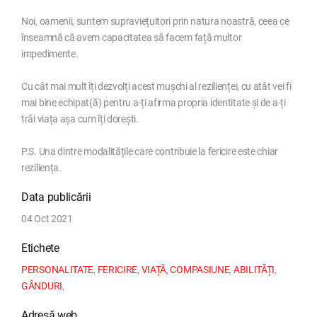
Noi, oamenii, suntem supraviețuitori prin natura noastră, ceea ce
înseamnă că avem capacitatea să facem față multor
impedimente.
Cu cât mai mult îți dezvolți acest mușchi al rezilienței, cu atât vei fi
mai bine echipat(ă) pentru a-ți afirma propria identitate și de a-ți
trăi viața așa cum îți dorești.
P.S. Una dintre modalitățile care contribuie la fericire este chiar
reziliența.
Data publicării
04 Oct 2021
Etichete
PERSONALITATE
,
FERICIRE
,
VIAȚĂ
,
COMPASIUNE
,
ABILITĂȚI
,
GÂNDURI
,
Adresă web