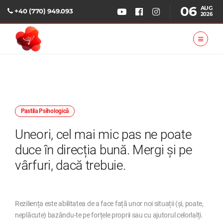
06
AUG
+40 (770) 949.093
2026
Pastila Psihologică
Uneori, cel mai mic pas ne poate
duce în direcția bună. Mergi și pe
vârfuri, dacă trebuie.
Reziliența este abilitatea de a face față unor noi situații (și, poate,
neplăcute) bazându-te pe forțele proprii sau cu ajutorul celorlalți.