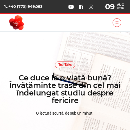
09
AUG
+40 (770) 949.093
2026
Ted Talks
Ce duce la o viață bună?
Învățăminte trase din cel mai
îndelungat studiu despre
fericire
O lectură scurtă, de sub un minut