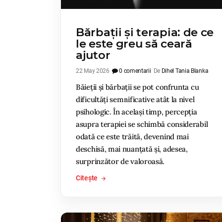
Bărbații și terapia: de ce
le este greu să ceară
ajutor
22 May 2026
0 comentarii
De
Dihel Tania Blanka
Băieții și bărbații se pot confrunta cu
dificultăți semnificative atât la nivel
psihologic. În același timp, percepția
asupra terapiei se schimbă considerabil
odată ce este trăită, devenind mai
deschisă, mai nuanțată și, adesea,
surprinzător de valoroasă.
Citește