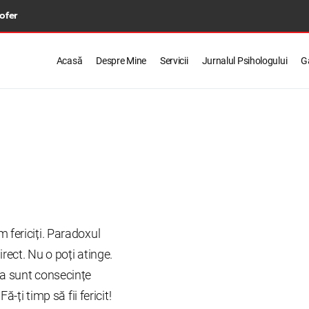
 ofer
Acasă
Despre Mine
Servicii
Jurnalul Psihologului
Ga
m fericiți. Paradoxul
irect. Nu o poți atinge.
ția sunt consecințe
Fă-ți timp să fii fericit!