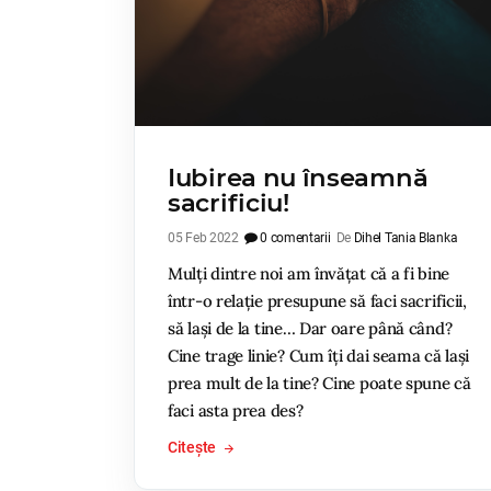
Iubirea nu înseamnă
sacrificiu!
05 Feb 2022
0 comentarii
De
Dihel Tania Blanka
Mulți dintre noi am învățat că a fi bine
într-o relație presupune să faci sacrificii,
să lași de la tine… Dar oare până când?
Cine trage linie? Cum îți dai seama că lași
prea mult de la tine? Cine poate spune că
faci asta prea des?
Citește