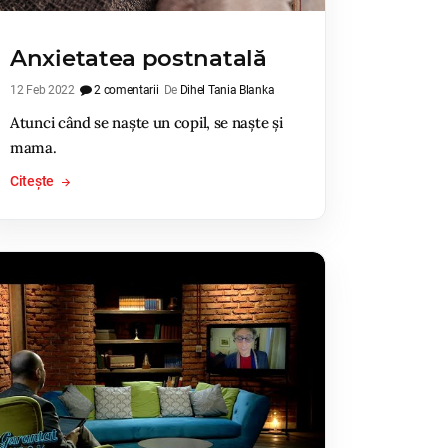
Anxietatea postnatală
12 Feb 2022
2 comentarii
De
Dihel Tania Blanka
Atunci când se naște un copil, se naște și
mama.
Citește