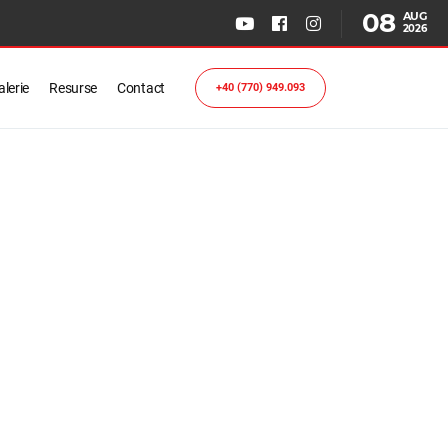
08
AUG
2026
lerie
Resurse
Contact
+40 (770) 949.093