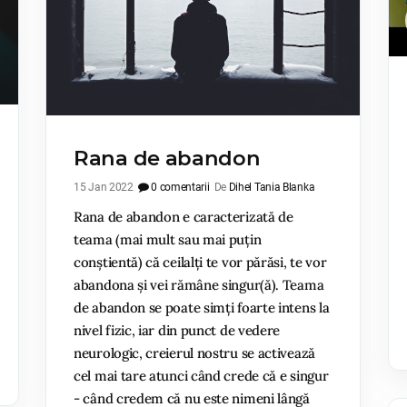
Rana de abandon
15 Jan 2022
0 comentarii
De
Dihel Tania Blanka
Rana de abandon e caracterizată de
teama (mai mult sau mai puțin
conștientă) că ceilalți te vor părăsi, te vor
abandona și vei rămâne singur(ă). Teama
de abandon se poate simți foarte intens la
nivel fizic, iar din punct de vedere
neurologic, creierul nostru se activează
cel mai tare atunci când crede că e singur
- când credem că nu este nimeni lângă