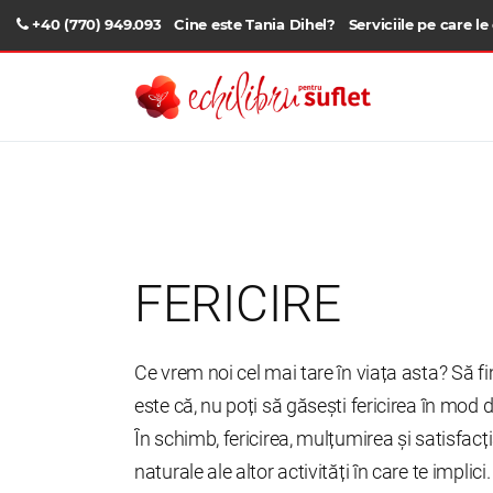
+40 (770) 949.093
Cine este Tania Dihel?
Serviciile pe care le
FERICIRE
Ce vrem noi cel mai tare în viața asta? Să fi
este că, nu poți să găsești fericirea în mod d
În schimb, fericirea, mulțumirea și satisfac
naturale ale altor activități în care te implici. 