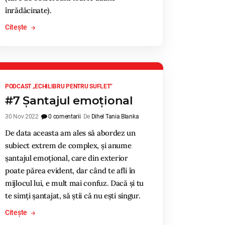
înrădăcinate).
Citește
PODCAST „ECHILIBRU PENTRU SUFLET”
#7 Șantajul emoțional
30 Nov 2022
0 comentarii
De
Dihel Tania Blanka
De data aceasta am ales să abordez un
subiect extrem de complex, și anume
șantajul emoțional, care din exterior
poate părea evident, dar când te afli în
mijlocul lui, e mult mai confuz. Dacă și tu
te simți șantajat, să știi că nu ești singur.
Citește