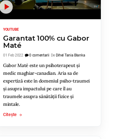
YOUTUBE
Garantat 100% cu Gabor
Maté
01 Feb 2022
0 comentarii
De
Dihel Tania Blanka
Gabor Maté este un psihoterapeut și
medic maghiar-canadian. Aria sa de
expertiză este în domeniul psiho-traumei
și asupra impactului pe care îl au
traumele asupra sănătății fizice și
mintale.
Citește