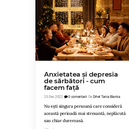
Anxietatea și depresia
de sărbători - cum
facem față
23 Dec 2022
0 comentarii
De
Dihel Tania Blanka
Nu ești singura persoană care consideră
această perioadă mai stresantă, neplăcută
sau chiar dureroasă.