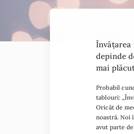
Învățarea 
depinde de
mai plăcut
Probabil cunoa
tablouri: „Înv
Oricât de mec
noastră. Noi 
avut parte de