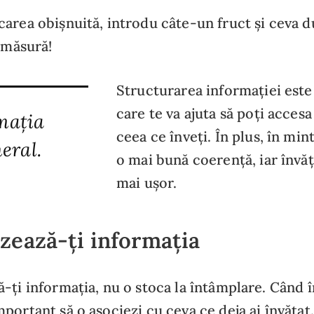
area obișnuită, introdu câte-un fruct și ceva d
u măsură!
Structurarea informației este 
care te va ajuta să poți accesa
mația
ceea ce înveți. În plus, în min
eral.
o mai bună coerență, iar învă
mai ușor.
zează-ți informația
-ți informația, nu o stoca la întâmplare. Când î
portant să o asociezi cu ceva ce deja ai învățat. 