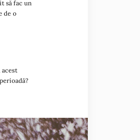
t să fac un
e de o
 acest
 perioadă?