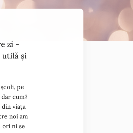
e zi -
utilă și
școli, pe
 - dar cum?
 din viața
ntre noi am
ori ni se