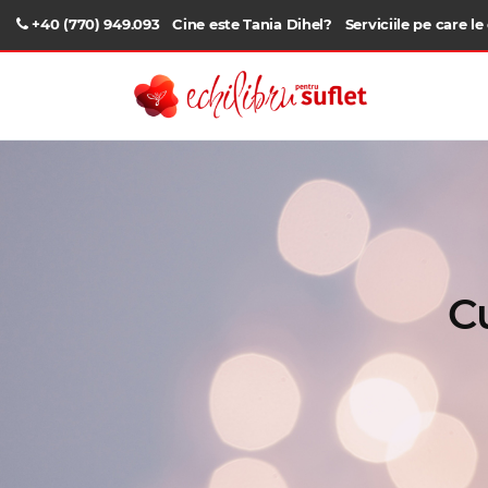
+40 (770) 949.093
Cine este Tania Dihel?
Serviciile pe care le
C