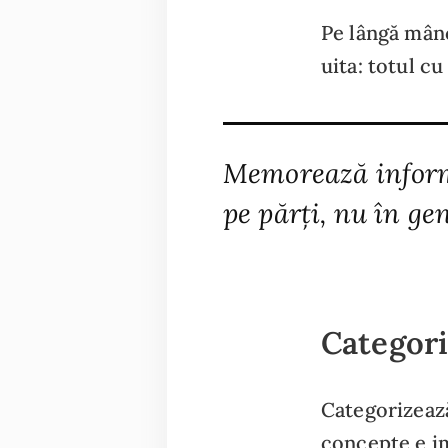
Pe lângă mânc
uita: totul c
Memorează infor
pe părți, nu în gen
Categori
Categorizează
concepte e im