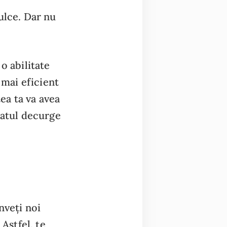
ulce. Dar nu
o abilitate
 mai eficient
tea ta va avea
țatul decurge
nveți noi
Astfel, te