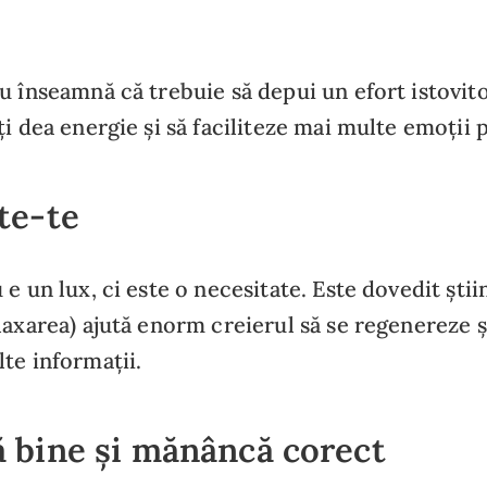
u înseamnă că trebuie să depui un efort istovitor
ți dea energie și să faciliteze mai multe emoții p
te-te
e un lux, ci este o necesitate. Este dovedit știin
laxarea) ajută enorm creierul să se regenereze ș
te informații.
 bine și mănâncă corect