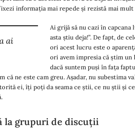
 fixezi informația mai repede și rezistă mai mult
Ai grijă să nu cazi în capcana 
asta știu deja!”. De fapt, de c
a ai
ori acest lucru este o aparen
ori avem impresia că știm un 
dacă suntem puși în fața faptu
im că ne este cam greu. Așadar, nu subestima va
orită ei, îți poți da seama ce știi, ce nu știi și ce
.
ă la grupuri de discuții