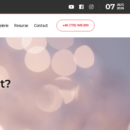
07
AUG
2026
lerie
Resurse
Contact
+40 (770) 949.093
t?