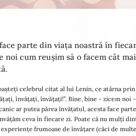
face parte din viața noastră în fiecar
 noi cum reușim să o facem cât mai 
ă.
șteți celebrul citat al lui Lenin, ce atârna prin 
ățați, învățați, învățați!”. Bine, bine - zicem noi
anic ar putea părea învățatul, acesta face parte
învățăm ceva în fiecare zi. Poate că nu mulți di
 experiențe frumoase de învățare (căci de multe 