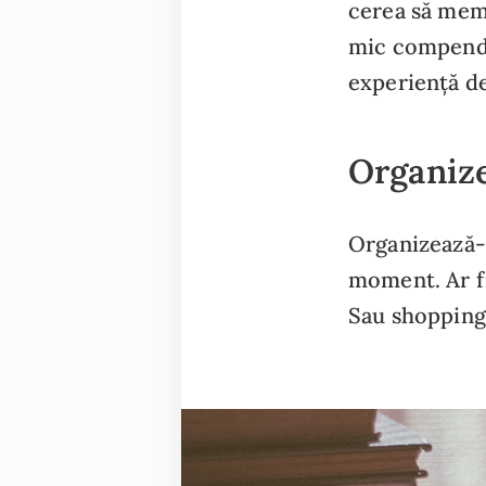
cerea să memo
mic compendi
experiență de
Organiz
Organizează-t
moment. Ar fi
Sau shopping-