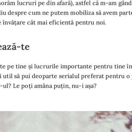
răm lucruri pe din afară), astfel că m-am gândi
u despre cum ne putem mobiliza să avem part
 învățare cât mai eficientă pentru noi.
ează-te
e pe tine și lucrurile importante pentru tine în
 util să pui deoparte serialul preferat pentru o
ul? Le poți amâna puțin, nu-i așa?