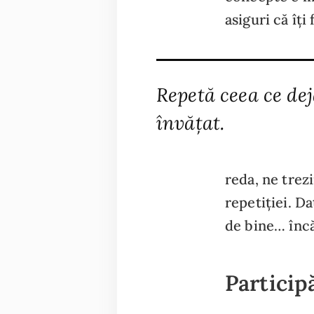
asiguri că îți
Repetă ceea ce dej
învățat.
reda, ne trez
repetiției. Dat
de bine… încă
Particip