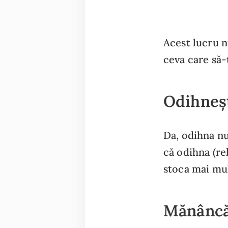
Acest lucru n
ceva care să-
Odihneș
Da, odihna nu 
că odihna (re
stoca mai mul
Mănâncă