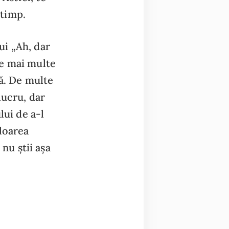
 timp.
lui „Ah, dar
ele mai multe
ță. De multe
lucru, dar
lui de a-l
loarea
 nu știi așa