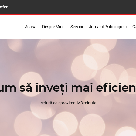
 ofer
Acasă
Despre Mine
Servicii
Jurnalul Psihologului
Ga
um să înveți mai eficien
Lectură de aproximativ 3 minute