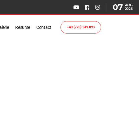
07
AUG
2026
lerie
Resurse
Contact
+40 (770) 949.093