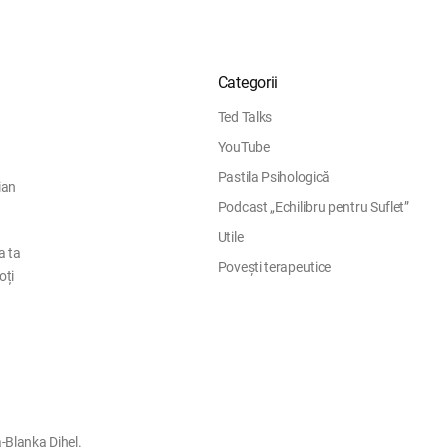
Categorii
Ted Talks
YouTube
Pastila Psihologică
ian
Podcast „Echilibru pentru Suflet”
Utile
a ta
Povești terapeutice
oți
-Blanka Dihel.