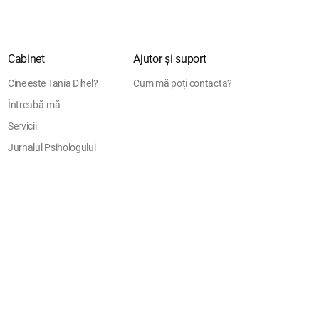
Cabinet
Ajutor și suport
Cine este Tania Dihel?
Cum mă poți contacta?
Întreabă-mă
Servicii
Jurnalul Psihologului