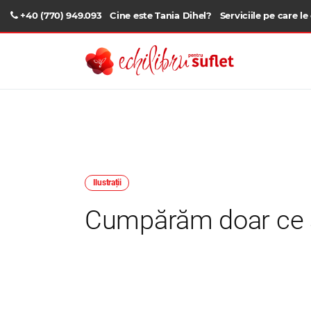
+40 (770) 949.093
Cine este Tania Dihel?
Serviciile pe care le
Ilustrații
Cumpărăm doar ce 