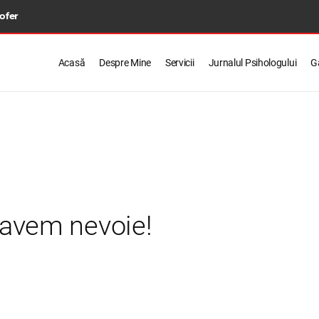
 ofer
Acasă
Despre Mine
Servicii
Jurnalul Psihologului
Ga
avem nevoie!