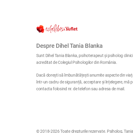
Despre Dihel Tania Blanka
Sunt Dihel Tania Blanka, psihoterapeut și psiholog clinic
acreditat de Colegiul Psihologilor din România.
Dacă dorești să îmbunătățești anumite aspecte din viaț
într-un cadru de siguranță, acceptare și înțelegere, mă p
contacta folosind nr. de telefon sau adresa de mail.
© 2018-2026 Toate drepturile rezervate. Psiholog, Tania