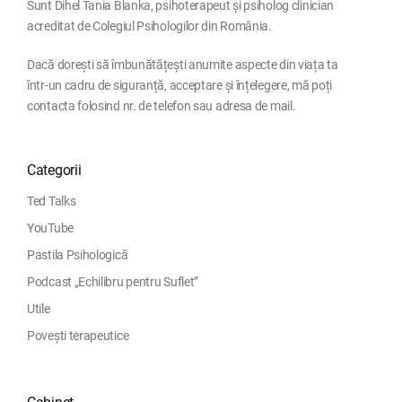
Sunt Dihel Tania Blanka, psihoterapeut și psiholog clinician
acreditat de Colegiul Psihologilor din România.
Dacă dorești să îmbunătățești anumite aspecte din viața ta
într-un cadru de siguranță, acceptare și înțelegere, mă poți
contacta folosind nr. de telefon sau adresa de mail.
Categorii
Ted Talks
YouTube
Pastila Psihologică
Podcast „Echilibru pentru Suflet”
Utile
Povești terapeutice