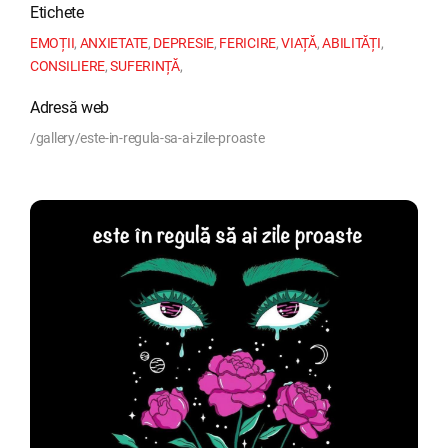
Etichete
EMOȚII
,
ANXIETATE
,
DEPRESIE
,
FERICIRE
,
VIAȚĂ
,
ABILITĂȚI
,
CONSILIERE
,
SUFERINȚĂ
,
Adresă web
/gallery/este-in-regula-sa-ai-zile-proaste