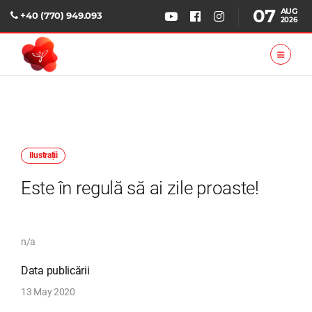
07
AUG
+40 (770) 949.093
2026
Ilustrații
Este în regulă să ai zile proaste!
n/a
Data publicării
13 May 2020