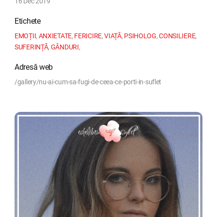
16 Dec 2019
Etichete
EMOȚII
,
ANXIETATE
,
FERICIRE
,
VIAȚĂ
,
PSIHOLOG
,
CONSILIERE
,
SUFERINȚĂ
,
GÂNDURI
,
Adresă web
/gallery/nu-ai-cum-sa-fugi-de-ceea-ce-porti-in-suflet