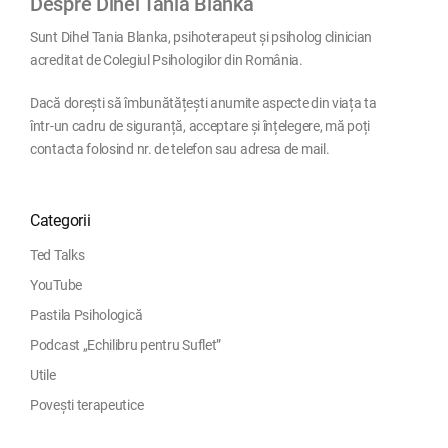
Despre Dihel Tania Blanka
Sunt Dihel Tania Blanka, psihoterapeut și psiholog clinician
acreditat de Colegiul Psihologilor din România.
Dacă dorești să îmbunătățești anumite aspecte din viața ta
într-un cadru de siguranță, acceptare și înțelegere, mă poți
contacta folosind nr. de telefon sau adresa de mail.
Categorii
Ted Talks
YouTube
Pastila Psihologică
Podcast „Echilibru pentru Suflet”
Utile
Povești terapeutice