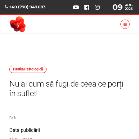
09
AUG
+40 (770) 949.093
2026
Pastila Psihologică
Nu ai cum să fugi de ceea ce porți
în suflet!
n/a
Data publicării