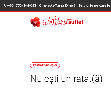
+40 (770) 949.093
Cine este Tania Dihel?
Serviciile pe care le
Pastila Psihologică
Nu ești un ratat(ă)