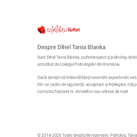
Despre Dihel Tania Blanka
Sunt Dihel Tania Blanka, psihoterapeut și psiholog clinic
acreditat de Colegiul Psihologilor din România.
Dacă dorești să îmbunătățești anumite aspecte din viaț
într-un cadru de siguranță, acceptare și înțelegere, mă p
contacta folosind nr. de telefon sau adresa de mail.
© 2018-2026 Toate drepturile rezervate. Psiholog, Tania