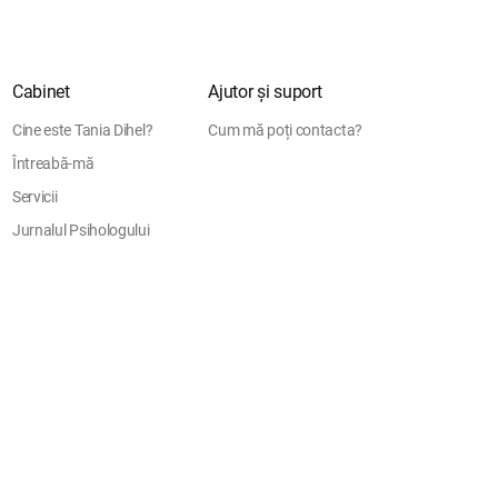
Cabinet
Ajutor și suport
Cine este Tania Dihel?
Cum mă poți contacta?
Întreabă-mă
Servicii
Jurnalul Psihologului