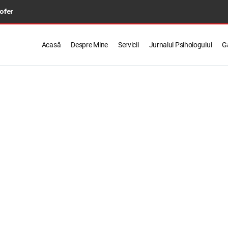
 ofer
Acasă
Despre Mine
Servicii
Jurnalul Psihologului
Ga