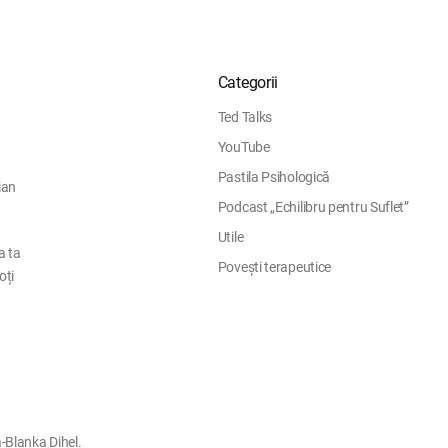
Categorii
Ted Talks
YouTube
Pastila Psihologică
ian
Podcast „Echilibru pentru Suflet”
Utile
a ta
Povești terapeutice
oți
-Blanka Dihel.