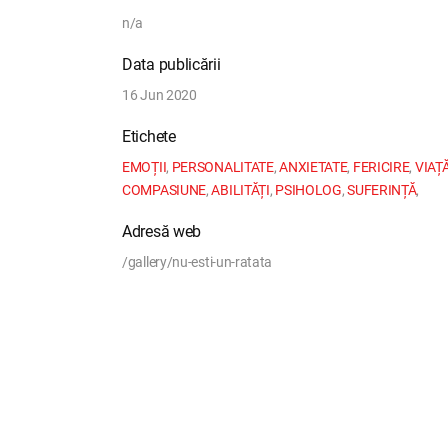
n/a
Data publicării
16 Jun 2020
Etichete
EMOȚII
,
PERSONALITATE
,
ANXIETATE
,
FERICIRE
,
VIAȚ
COMPASIUNE
,
ABILITĂȚI
,
PSIHOLOG
,
SUFERINȚĂ
,
Adresă web
/gallery/nu-esti-un-ratata