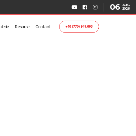
06
AUG
2026
lerie
Resurse
Contact
+40 (770) 949.093