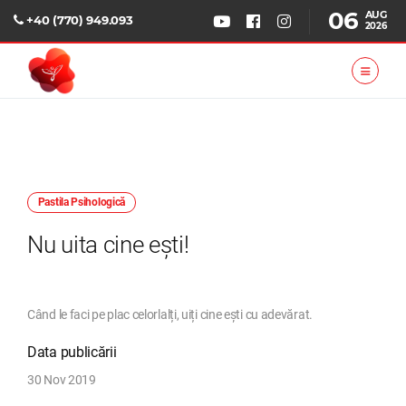
06
AUG
+40 (770) 949.093
2026
Pastila Psihologică
Nu uita cine ești!
Când le faci pe plac celorlalți, uiți cine ești cu adevărat.
Data publicării
30 Nov 2019