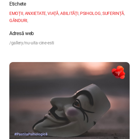
Etichete
EMOȚII
,
ANXIETATE
,
VIAȚĂ
,
ABILITĂȚI
,
PSIHOLOG
,
SUFERINȚĂ
,
GÂNDURI
,
Adresă web
/gallery/nu-uita-cine-esti