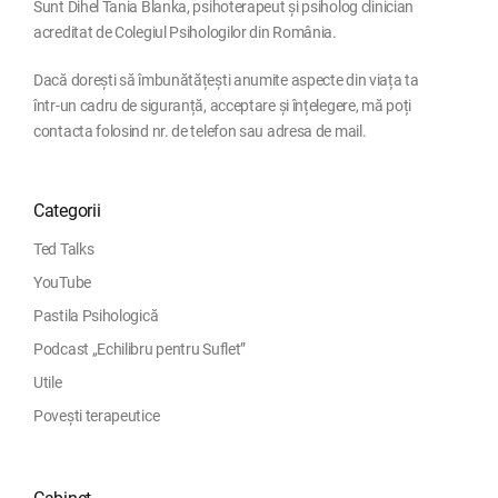
Sunt Dihel Tania Blanka, psihoterapeut și psiholog clinician
acreditat de Colegiul Psihologilor din România.
Dacă dorești să îmbunătățești anumite aspecte din viața ta
într-un cadru de siguranță, acceptare și înțelegere, mă poți
contacta folosind nr. de telefon sau adresa de mail.
Categorii
Ted Talks
YouTube
Pastila Psihologică
Podcast „Echilibru pentru Suflet”
Utile
Povești terapeutice