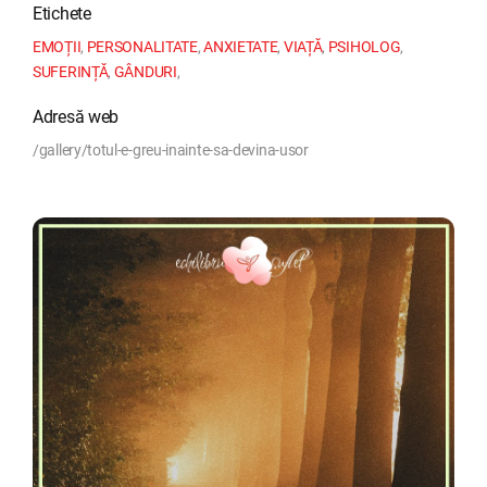
Etichete
EMOȚII
,
PERSONALITATE
,
ANXIETATE
,
VIAȚĂ
,
PSIHOLOG
,
SUFERINȚĂ
,
GÂNDURI
,
Adresă web
/gallery/totul-e-greu-inainte-sa-devina-usor