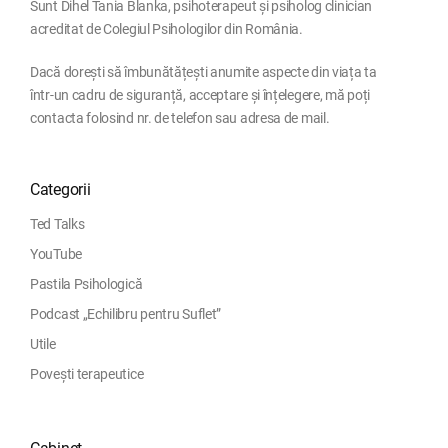
Sunt Dihel Tania Blanka, psihoterapeut și psiholog clinician
acreditat de Colegiul Psihologilor din România.
Dacă dorești să îmbunătățești anumite aspecte din viața ta
într-un cadru de siguranță, acceptare și înțelegere, mă poți
contacta folosind nr. de telefon sau adresa de mail.
Categorii
Ted Talks
YouTube
Pastila Psihologică
Podcast „Echilibru pentru Suflet”
Utile
Povești terapeutice