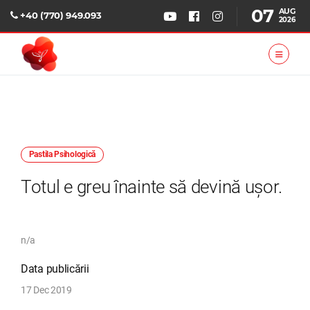
07
AUG
+40 (770) 949.093
2026
Pastila Psihologică
Totul e greu înainte să devină ușor.
n/a
Data publicării
17 Dec 2019