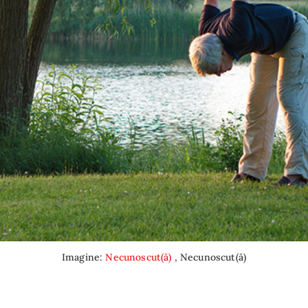
Imagine:
Necunoscut(ă)
, Necunoscut(ă)