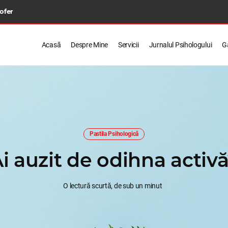
 ofer
Acasă
Despre Mine
Servicii
Jurnalul Psihologului
Ga
Pastila Psihologică
i auzit de odihna activ
O lectură scurtă, de sub un minut