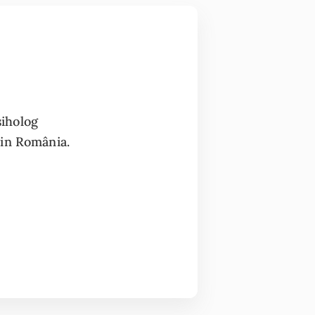
siholog
din România.