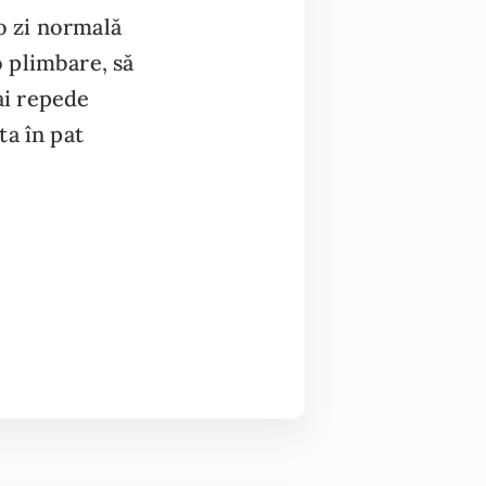
-o zi normală
o plimbare, să
ai repede
ta în pat