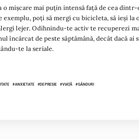
la o mișcare mai puțin intensă față de cea dintr
 exemplu, poți să mergi cu bicicleta, să ieși la 
 alergi lejer. Odihnindu-te activ te recuperezi m
l încărcat de peste săptămână, decât dacă ai s
tându-te la seriale.
ITATE
ANXIETATE
DEPRESIE
VIAȚĂ
GÂNDURI