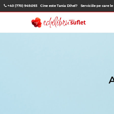
+40 (770) 949.093
Cine este Tania Dihel?
Serviciile pe care le
A