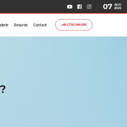
07
AUG
2026
lerie
Resurse
Contact
+40 (770) 949.093
ă?