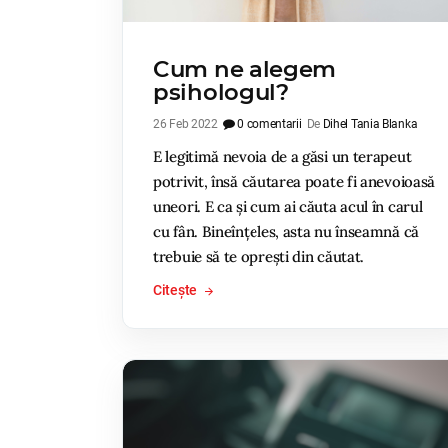
Cum ne alegem
psihologul?
26 Feb 2022
0 comentarii
De
Dihel Tania Blanka
E legitimă nevoia de a găsi un terapeut
potrivit, însă căutarea poate fi anevoioasă
uneori. E ca și cum ai căuta acul în carul
cu fân. Bineînțeles, asta nu înseamnă că
trebuie să te oprești din căutat.
Citește