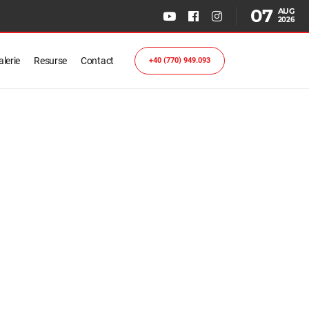
07
AUG
2026
lerie
Resurse
Contact
+40 (770) 949.093