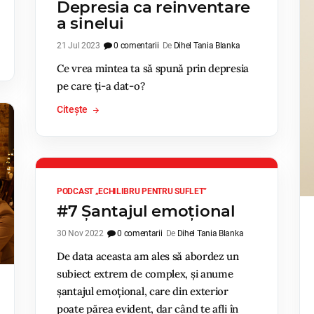
Depresia ca reinventare
a sinelui
21 Jul 2023
0 comentarii
De
Dihel Tania Blanka
Ce vrea mintea ta să spună prin depresia
pe care ți-a dat-o?
Citește
PODCAST „ECHILIBRU PENTRU SUFLET”
#7 Șantajul emoțional
30 Nov 2022
0 comentarii
De
Dihel Tania Blanka
De data aceasta am ales să abordez un
subiect extrem de complex, și anume
șantajul emoțional, care din exterior
poate părea evident, dar când te afli în