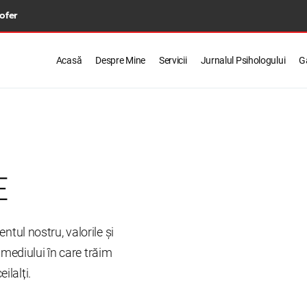
 ofer
Acasă
Despre Mine
Servicii
Jurnalul Psihologului
Ga
E
tul nostru, valorile și
e mediului în care trăim
ilalți.