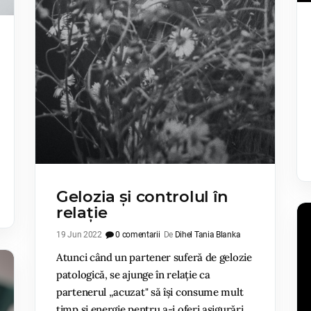
Gelozia și controlul în
relație
19 Jun 2022
0 comentarii
De
Dihel Tania Blanka
Atunci când un partener suferă de gelozie
patologică, se ajunge în relație ca
partenerul „acuzat" să își consume mult
timp și energie pentru a-i oferi asigurări