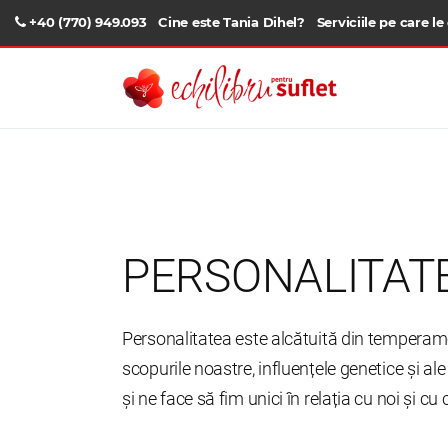
+40 (770) 949.093
Cine este Tania Dihel?
Serviciile pe care le
PERSONALITAT
Personalitatea este alcătuită din temperamen
scopurile noastre, influențele genetice și al
și ne face să fim unici în relația cu noi și cu ce