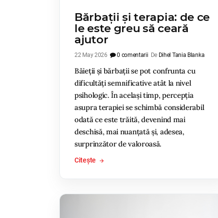
Bărbații și terapia: de ce
le este greu să ceară
ajutor
22 May 2026
0 comentarii
De
Dihel Tania Blanka
Băieții și bărbații se pot confrunta cu
dificultăți semnificative atât la nivel
psihologic. În același timp, percepția
asupra terapiei se schimbă considerabil
odată ce este trăită, devenind mai
deschisă, mai nuanțată și, adesea,
surprinzător de valoroasă.
Citește