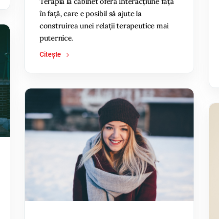
Terapia la cabinet oferă interacțiune față
în față, care e posibil să ajute la
construirea unei relații terapeutice mai
puternice.
Citește