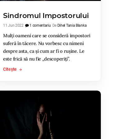
Sindromul Impostorului
11 Jun 2022
1 comentariu
De
Dihel Tania Blanka
Mulți oameni care se consideră impostori
suferă în tăcere. Nu vorbesc cu nimeni
despre asta, ca și cum ar fi o rușine. Le
este frică să nu fie „descoperiți”.
Citește