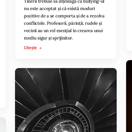
Tinerii trebuie să înțeleagă că bullying-ul
nu este acceptat și că există moduri
pozitive de a se comporta și de a rezolva
conflictele. Profesorii, părinții, rudele și
vecinii au un rol esențial în crearea unui
mediu sigur și sprijinitor.
Citește