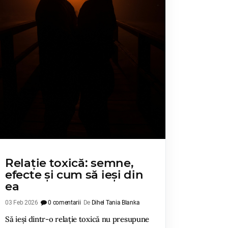
Relație toxică: semne,
efecte și cum să ieși din
ea
03 Feb 2026
0 comentarii
De
Dihel Tania Blanka
Să ieși dintr-o relație toxică nu presupune