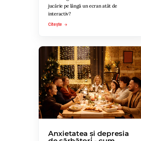
jucărie pe lângă un ecran atât de
interactiv?
Citește
Anxietatea și depresia
de sărbători - cum