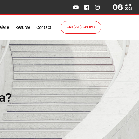
08
AUG
2026
lerie
Resurse
Contact
+40 (770) 949.093
a?