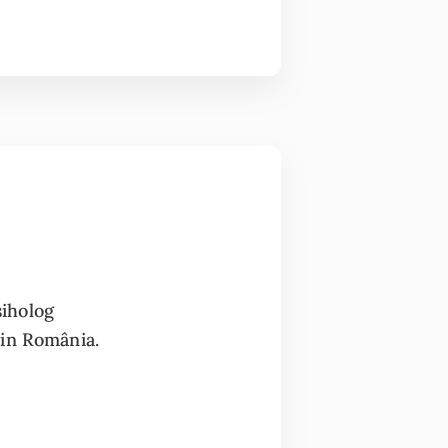
siholog
din România.