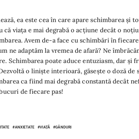
lează, ea este cea în care apare schimbarea și to
 că viața e mai degrabă o acțiune decât o noțiu
mbarea. Avem de-a face cu schimbări în fiecare 
Cum ne adaptăm la vremea de afară? Ne îmbrăcă
re. Schimbarea poate aduce entuziasm, dar și fr
ezvoltă o liniște interioară, găsește o doză de st
barea ca fiind mai degrabă constantă decât ne
 bucuri de fiecare pas!
ITATE
ANXIETATE
VIAȚĂ
GÂNDURI