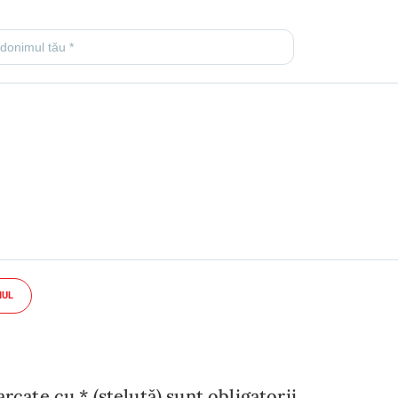
IUL
cate cu * (steluță) sunt obligatorii.