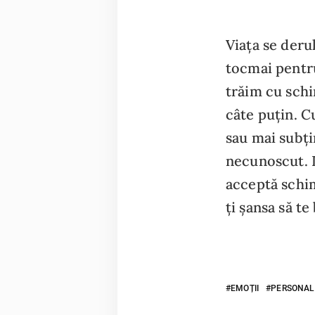
Viața se deru
tocmai pentru
trăim cu schi
câte puțin. 
sau mai subți
necunoscut. D
acceptă schim
ți șansa să te
EMOȚII
PERSONAL