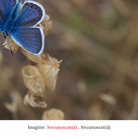
Imagine:
Necunoscut(ă)
, Necunoscut(ă)