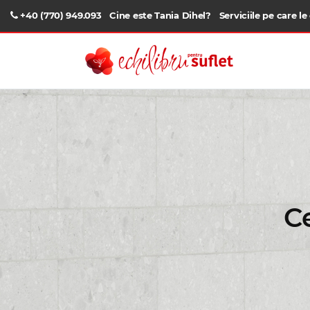
+40 (770) 949.093
Cine este Tania Dihel?
Serviciile pe care le
C