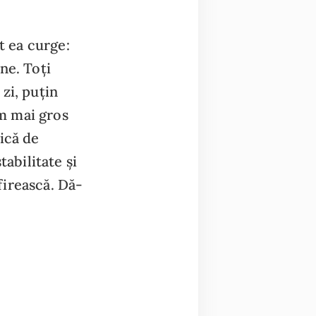
t ea curge:
ne. Toți
zi, puțin
m mai gros
ică de
abilitate și
firească. Dă-