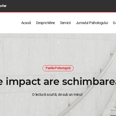
 ofer
Acasă
Despre Mine
Servicii
Jurnalul Psihologului
Ga
Pastila Psihologică
e impact are schimbare
O lectură scurtă, de sub un minut