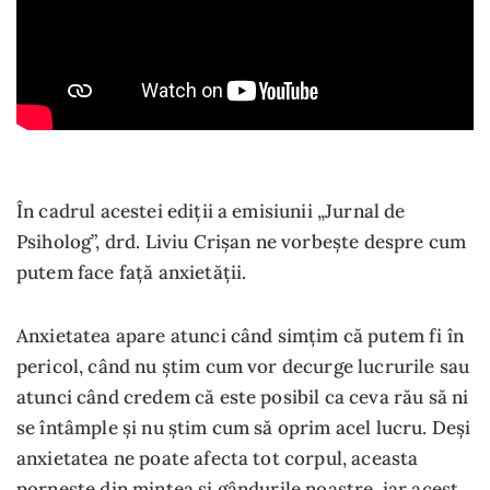
În cadrul acestei ediții a emisiunii „Jurnal de
Psiholog”, drd. Liviu Crișan ne vorbește despre cum
putem face față anxietății.
Anxietatea apare atunci când simțim că putem fi în
pericol, când nu știm cum vor decurge lucrurile sau
atunci când credem că este posibil ca ceva rău să ni
se întâmple și nu știm cum să oprim acel lucru. Deși
anxietatea ne poate afecta tot corpul, aceasta
pornește din mintea și gândurile noastre, iar acest