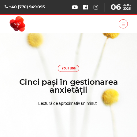
06
AUG
+40 (770) 949.093
2026
YouTube
Cinci pași în gestionarea
anxietății
Lectură de aproximativ un minut