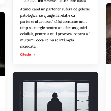
19 Jun 2022
0 comentarii
De
Dihel Tania Blanka
Atunci când un partener suferă de gelozie
patologică, se ajunge în relație ca
partenerul „acuzat" să își consume mult
timp și energie pentru a-i oferi asigurări
celuilalt, pentru a nu-l provoca, pentru a-l
mulțumi, ceea ce nu se întâmplă
niciodată...
Citește