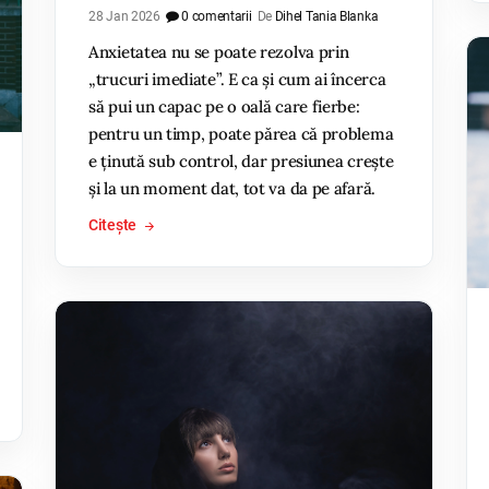
28 Jan 2026
0 comentarii
De
Dihel Tania Blanka
Anxietatea nu se poate rezolva prin
„trucuri imediate”. E ca și cum ai încerca
să pui un capac pe o oală care fierbe:
pentru un timp, poate părea că problema
e ținută sub control, dar presiunea crește
și la un moment dat, tot va da pe afară.
Citește