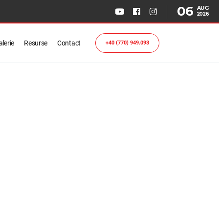
06
AUG
2026
lerie
Resurse
Contact
+40 (770) 949.093