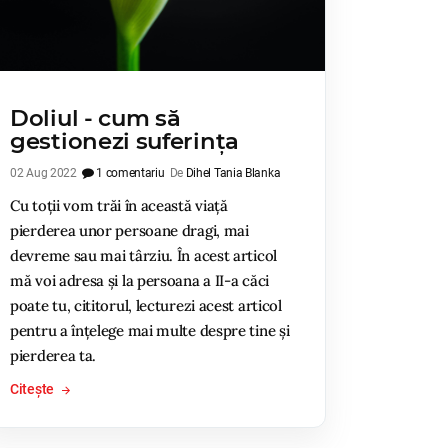
Doliul - cum să
gestionezi suferința
02 Aug 2022
1 comentariu
De
Dihel Tania Blanka
Cu toții vom trăi în această viață
pierderea unor persoane dragi, mai
devreme sau mai târziu. În acest articol
mă voi adresa și la persoana a II-a căci
poate tu, cititorul, lecturezi acest articol
pentru a înțelege mai multe despre tine și
pierderea ta.
Citește