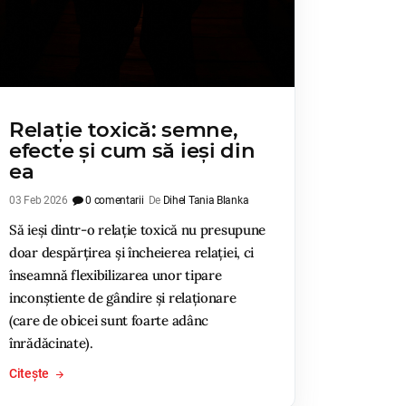
Relație toxică: semne,
efecte și cum să ieși din
ea
03 Feb 2026
0 comentarii
De
Dihel Tania Blanka
Să ieși dintr-o relație toxică nu presupune
doar despărțirea și încheierea relației, ci
înseamnă flexibilizarea unor tipare
inconștiente de gândire și relaționare
(care de obicei sunt foarte adânc
înrădăcinate).
Citește