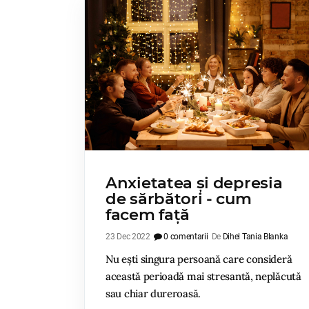
Anxietatea și depresia
de sărbători - cum
facem față
23 Dec 2022
0 comentarii
De
Dihel Tania Blanka
Nu ești singura persoană care consideră
această perioadă mai stresantă, neplăcută
sau chiar dureroasă.