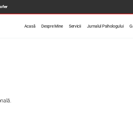
 ofer
Acasă
Despre Mine
Servicii
Jurnalul Psihologului
Ga
onală.