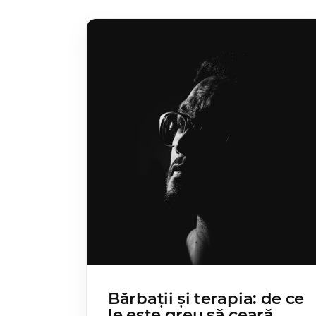
Bărbații și terapia: de ce
le este greu să ceară