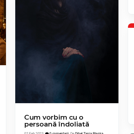
Cum vorbim cu o
persoană îndoliată
02 Feb 2023
0 comentarii
De
Dihel Tania Blanka