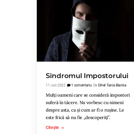
Sindromul Impostorului
11 Jun 2022
1 comentariu
De
Dihel Tania Blanka
Mulți oameni care se consideră impostori
suferă în tăcere. Nu vorbesc cu nimeni
despre asta, ca și cum ar fi o rușine. Le
este frică să nu fie „descoperiți”.
Citește