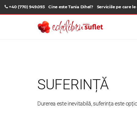
+40 (770) 949.093
Cine este Tania Dihel?
Serviciile pe care le
SUFERINȚĂ
Durerea este inevitabilă, suferința este opți