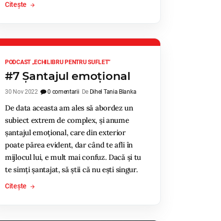
Citește
PODCAST „ECHILIBRU PENTRU SUFLET”
#7 Șantajul emoțional
30 Nov 2022
0 comentarii
De
Dihel Tania Blanka
De data aceasta am ales să abordez un
subiect extrem de complex, și anume
șantajul emoțional, care din exterior
poate părea evident, dar când te afli în
mijlocul lui, e mult mai confuz. Dacă și tu
te simți șantajat, să știi că nu ești singur.
Citește