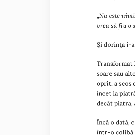
„Nu este nimi
vrea să fiu o 
Şi dorinţa i-a
Transformat î
soare sau alt
oprit, a scos 
încet la piat
decât piatra, 
Încă o dată, c
într-o colibă