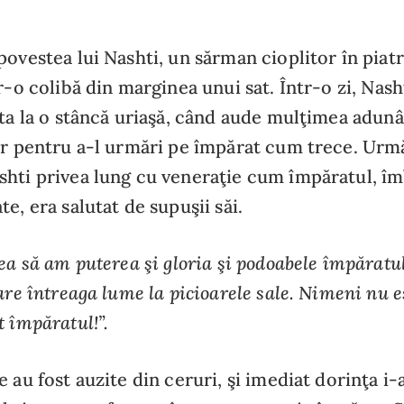
povestea lui Nashti, un sărman cioplitor în piat
tr-o colibă din marginea unui sat. Într-o zi, Na
lta la o stâncă uriaşă, când aude mulţimea adu
or pentru a-l urmări pe împărat cum trece. Urm
hti privea lung cu veneraţie cum împăratul, î
e, era salutat de supuşii săi.
rea să am puterea şi gloria şi podoabele împăratul
 are întreaga lume la picioarele sale. Nimeni nu 
t împăratul!”.
 au fost auzite din ceruri, şi imediat dorinţa i-