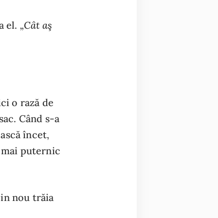
„Cât aş
a el.
ci o rază de
 sac. Când s-a
ească încet,
e mai puternic
Din nou trăia