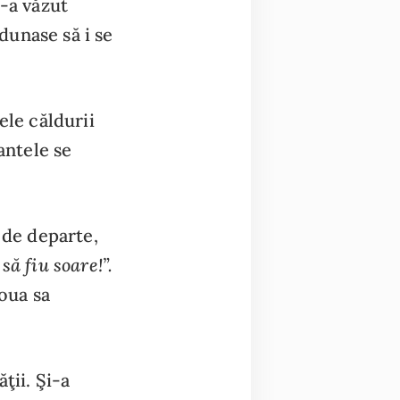
S-a văzut
unase să i se
ele căldurii
antele se
 de departe,
să fiu soare!”.
noua sa
ţii. Şi-a