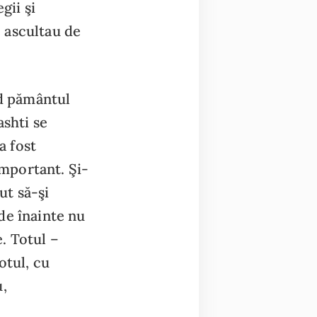
gii şi
e ascultau de
nd pământul
ashti se
a fost
important. Şi-
ut să-şi
de înainte nu
e. Totul –
otul, cu
u,