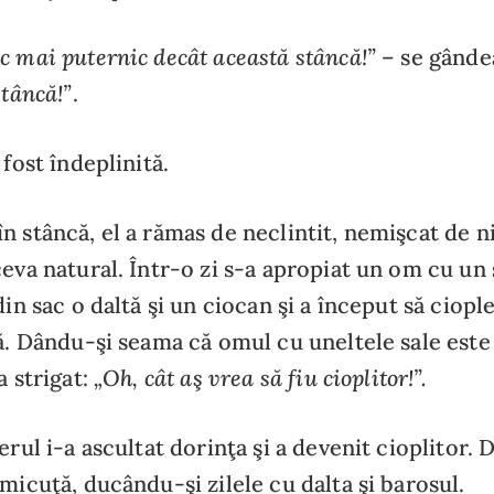
c mai puternic decât această stâncă!”
– se gânde
stâncă!”
.
 fost îndeplinită.
n stâncă, el a rămas de neclintit, nemişcat de ni
ceva natural. Într-o zi s-a apropiat un om cu un
din sac o daltă şi un ciocan şi a început să ciopl
ră. Dându-şi seama că omul cu uneltele sale est
„Oh, cât aş vrea să fiu cioplitor!”.
a strigat:
erul i-a ascultat dorinţa şi a devenit cioplitor. 
 micuţă, ducându-şi zilele cu dalta şi barosul.