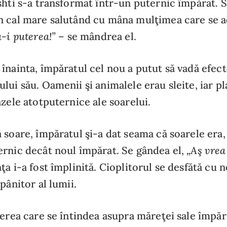
shti s-a transformat într-un puternic împărat. 
 cal mare salutând cu mâna mulţimea care se ad
a-i puterea!”
– se mândrea el.
înainta, împăratul cel nou a putut să vadă efect
lui său. Oamenii şi animalele erau sleite, iar pl
azele atotputernice ale soarelui.
 soare, împăratul şi-a dat seama că soarele era,
„Aş vrea 
rnic decât noul împărat. Se gândea el,
ţa i-a fost împlinită. Cioplitorul se desfătă cu 
pânitor al lumii.
terea care se întindea asupra măreţei sale împără