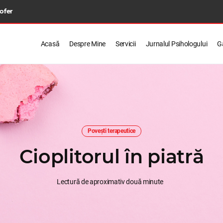
 ofer
Acasă
Despre Mine
Servicii
Jurnalul Psihologului
Ga
Povești terapeutice
Cioplitorul în piatră
Lectură de aproximativ două minute