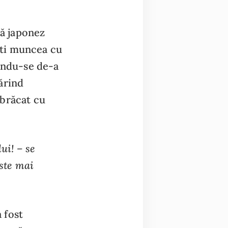
ră japonez
shti muncea cu
nându-se de-a
ărind
mbrăcat cu
ui! – se
este mai
a fost