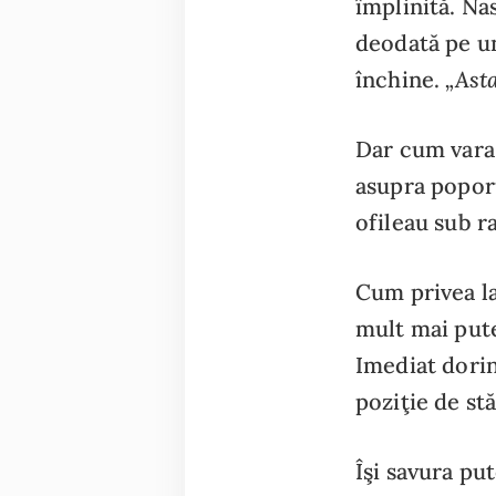
împlinită. Na
deodată pe un
„Ast
închine.
Dar cum vara 
asupra poporu
ofileau sub r
Cum privea la
mult mai pute
Imediat dorin
poziţie de stă
Îşi savura pu