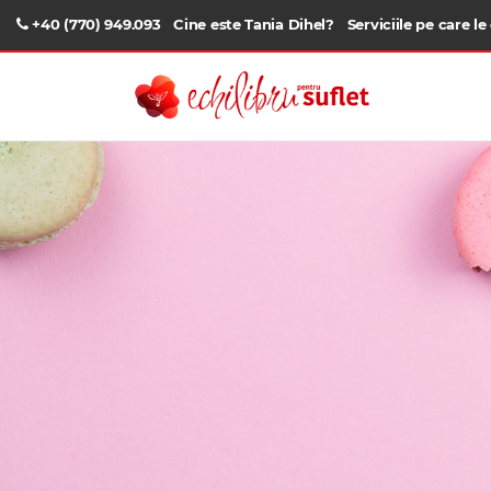
+40 (770) 949.093
Cine este Tania Dihel?
Serviciile pe care le