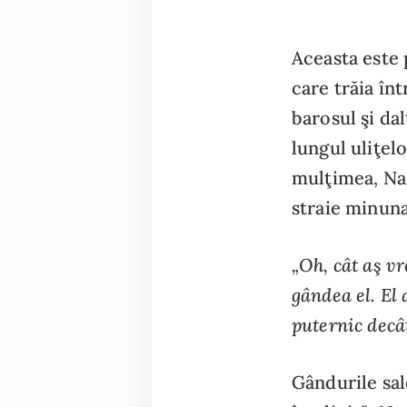
Aceasta este 
care trăia în
barosul şi da
lungul uliţel
mulţimea, Nas
straie minunat
„Oh, cât aş v
gândea el. El
puternic decâ
Gândurile sale