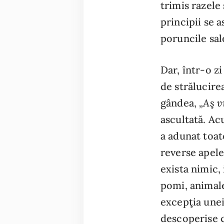
trimis razele
principii se a
poruncile sal
Dar, într-o z
de strălucire
„Aş v
gândea,
ascultată. Ac
a adunat toate
reverse apele
exista nimic, 
pomi, animale
excepţia unei
descoperise c