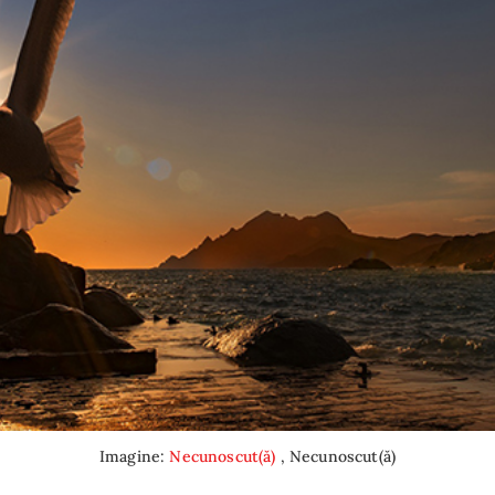
Imagine:
Necunoscut(ă)
, Necunoscut(ă)