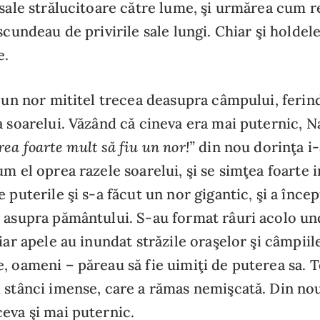
 sale strălucitoare către lume, şi urmărea cum re
scundeau de privirile sale lungi. Chiar şi holdel
e.
i un nor mititel trecea deasupra câmpului, feri
a soarelui. Văzând că cineva era mai puternic, N
rea foarte mult să fiu un nor!”
din nou dorinţa i-
um el oprea razele soarelui, şi se simţea foarte 
 puterile şi s-a făcut un nor gigantic, şi a încep
 asupra pământului. S-au format râuri acolo un
iar apele au inundat străzile oraşelor şi câmpiil
, oameni – păreau să fie uimiţi de puterea sa. T
 stânci imense, care a rămas nemişcată. Din no
eva şi mai puternic.