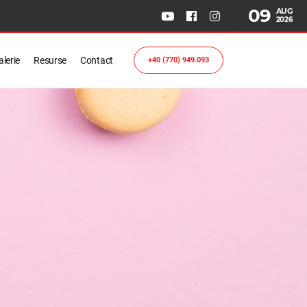
09
AUG
2026
lerie
Resurse
Contact
+40 (770) 949.093