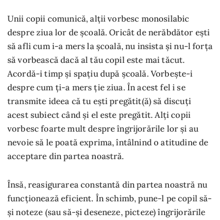
Unii copii comunică, alții vorbesc monosilabic
despre ziua lor de școală. Oricât de nerăbdător ești
să afli cum i-a mers la școală, nu insista și nu-l forța
să vorbească dacă al tău copil este mai tăcut.
Acordă-i timp și spațiu după școală. Vorbește-i
despre cum ți-a mers ție ziua. În acest fel i se
transmite ideea că tu ești pregătit(ă) să discuți
acest subiect când și el este pregătit. Alți copii
vorbesc foarte mult despre îngrijorările lor și au
nevoie să le poată exprima, întâlnind o atitudine de
acceptare din partea noastră.
Însă, reasigurarea constantă din partea noastră nu
funcționează eficient. În schimb, pune-l pe copil să-
și noteze (sau să-și deseneze, picteze) îngrijorările