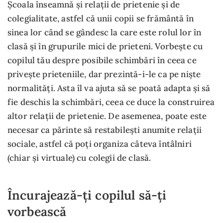
Școala înseamnă și relații de prietenie și de
colegialitate, astfel că unii copii se frământă în
sinea lor când se gândesc la care este rolul lor în
clasă și în grupurile mici de prieteni. Vorbește cu
copilul tău despre posibile schimbări în ceea ce
privește prieteniile, dar prezintă-i-le ca pe niște
normalități. Asta îl va ajuta să se poată adapta și să
fie deschis la schimbări, ceea ce duce la construirea
altor relații de prietenie. De asemenea, poate este
necesar ca părinte să restabilești anumite relații
sociale, astfel că poți organiza câteva întâlniri
(chiar și virtuale) cu colegii de clasă.
Încurajează-ți copilul să-ți
vorbească