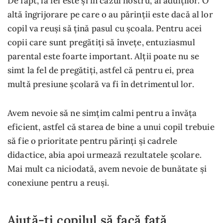
De fapt, la fel este și în cazul nostru, al adulților. O
altă îngrijorare pe care o au părinții este dacă al lor
copil va reuși să țină pasul cu școala. Pentru acei
copii care sunt pregătiți să învețe, entuziasmul
parental este foarte important. Alții poate nu se
simt la fel de pregătiți, astfel că pentru ei, prea
multă presiune școlară va fi în detrimentul lor.
Avem nevoie să ne simțim calmi pentru a învăța
eficient, astfel că starea de bine a unui copil trebuie
să fie o prioritate pentru părinți și cadrele
didactice, abia apoi urmează rezultatele școlare.
Mai mult ca niciodată, avem nevoie de bunătate și
conexiune pentru a reuși.
Ajută-ți copilul să facă față