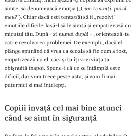
„Cum te simți, puiul
simte, să denumească emoția (
meu?”
). Chiar dacă ești tentat(ă) să îi „rezolvi”
emoțiile dificile, lasă-l să le simtă și empatizează cu
- și numai după! -
micuțul tău. După
, orientează-te
către rezolvarea problemei. De exemplu, dacă el
plânge spunând că vrea ca școala să fie cum a fost,
empatizează cu el, căci și tu îți vrei viața ta
obișnuită înapoi. Spune-i că ce se întâmplă este
dificil, dar vom trece peste asta, și vom fi mai
puternici și mai înțelepți.
Copiii învață cel mai bine atunci
când se simt în siguranță