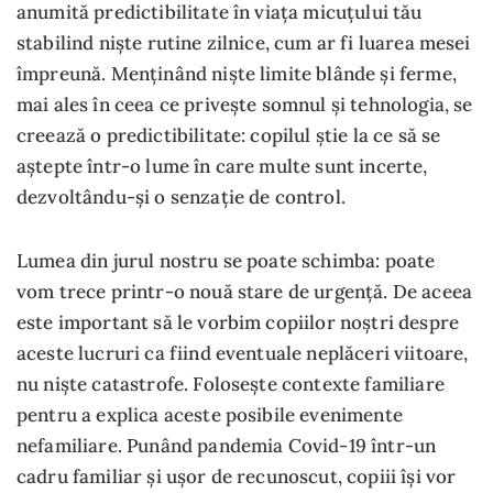
anumită predictibilitate în viața micuțului tău
stabilind niște rutine zilnice, cum ar fi luarea mesei
împreună. Menținând niște limite blânde și ferme,
mai ales în ceea ce privește somnul și tehnologia, se
creează o predictibilitate: copilul știe la ce să se
aștepte într-o lume în care multe sunt incerte,
dezvoltându-și o senzație de control.
Lumea din jurul nostru se poate schimba: poate
vom trece printr-o nouă stare de urgență. De aceea
este important să le vorbim copiilor noștri despre
aceste lucruri ca fiind eventuale neplăceri viitoare,
nu niște catastrofe. Folosește contexte familiare
pentru a explica aceste posibile evenimente
nefamiliare. Punând pandemia Covid-19 într-un
cadru familiar și ușor de recunoscut, copiii își vor