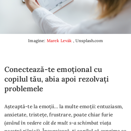
Imagine:
Marek Levák
, Unsplash.com
Conectează-te emoțional cu
copilul tău, abia apoi rezolvați
problemele
Așteaptă-te la emoții… la multe emoții: entuziasm,
anxietate, tristețe, frustrare, poate chiar furie
având în vedere cât de mult s-a schimbat viața
(
noastră zilnică
). Încurajează-ți copilul să exprime ce