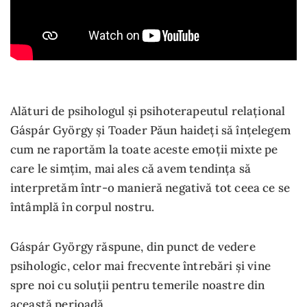
Alături de psihologul și psihoterapeutul relațional
Gáspár György și Toader Păun haideți să înțelegem
cum ne raportăm la toate aceste emoții mixte pe
care le simțim, mai ales că avem tendința să
interpretăm într-o manieră negativă tot ceea ce se
întâmplă în corpul nostru.
Gáspár György răspune, din punct de vedere
psihologic, celor mai frecvente întrebări și vine
spre noi cu soluții pentru temerile noastre din
această perioadă.