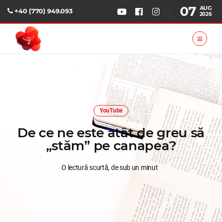
07
AUG
+40 (770) 949.093
2026
YouTube
De ce ne este atât de greu să
„stăm” pe canapea?
O lectură scurtă, de sub un minut