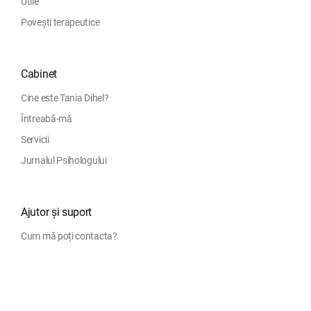
Utile
Povești terapeutice
Cabinet
Cine este Tania Dihel?
Întreabă-mă
Servicii
Jurnalul Psihologului
Ajutor și suport
Cum mă poți contacta?