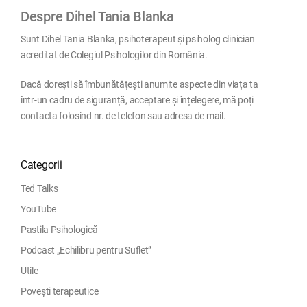
Despre Dihel Tania Blanka
Sunt Dihel Tania Blanka, psihoterapeut și psiholog clinician
acreditat de Colegiul Psihologilor din România.
Dacă dorești să îmbunătățești anumite aspecte din viața ta
într-un cadru de siguranță, acceptare și înțelegere, mă poți
contacta folosind nr. de telefon sau adresa de mail.
Categorii
Ted Talks
YouTube
Pastila Psihologică
Podcast „Echilibru pentru Suflet”
Utile
Povești terapeutice