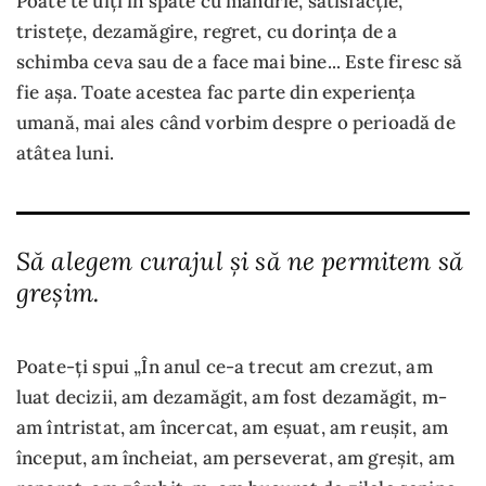
Poate te uiți în spate cu mândrie, satisfacție,
tristețe, dezamăgire, regret, cu dorința de a
schimba ceva sau de a face mai bine... Este firesc să
fie așa. Toate acestea fac parte din experiența
umană, mai ales când vorbim despre o perioadă de
atâtea luni.
Să alegem curajul și să ne permitem să
greșim.
Poate-ți spui „În anul ce-a trecut am crezut, am
luat decizii, am dezamăgit, am fost dezamăgit, m-
am întristat, am încercat, am eșuat, am reușit, am
început, am încheiat, am perseverat, am greșit, am