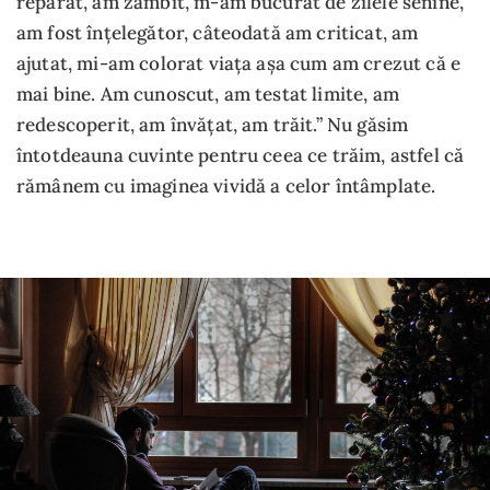
reparat, am zâmbit, m-am bucurat de zilele senine,
am fost înțelegător, câteodată am criticat, am
ajutat, mi-am colorat viața așa cum am crezut că e
mai bine. Am cunoscut, am testat limite, am
redescoperit, am învățat, am trăit.” Nu găsim
întotdeauna cuvinte pentru ceea ce trăim, astfel că
rămânem cu imaginea vividă a celor întâmplate.