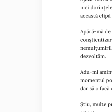
nici dorințele
această clipă
Apără-mă de c
conștientizare
nemulțumirile
dezvoltăm.
Adu-mi aminte
momentul potr
dar să o facă
Știu, multe p