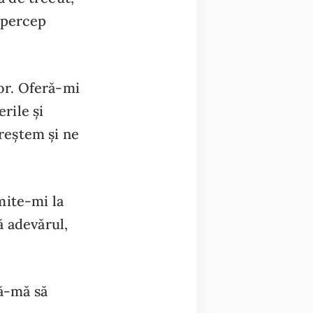
ă percep
șor. Oferă-mi
rile și
creștem și ne
mite-mi la
ă adevărul,
ță-mă să