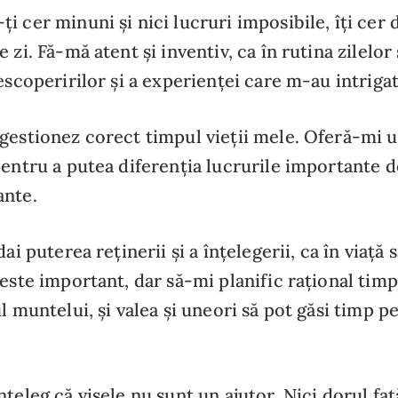
i cer minuni și nici lucruri imposibile, îți cer
 zi. Fă-mă atent și inventiv, ca în rutina zilelor
descoperirilor și a experienței care m-au intrigat
gestionez corect timpul vieții mele. Oferă-mi u
pentru a putea diferenția lucrurile importante d
ante.
dai puterea reținerii și a înțelegerii, ca în viață 
 este important, dar să-mi planific rațional timp
ul muntelui, și valea și uneori să pot găsi timp 
nțeleg că visele nu sunt un ajutor. Nici dorul faț