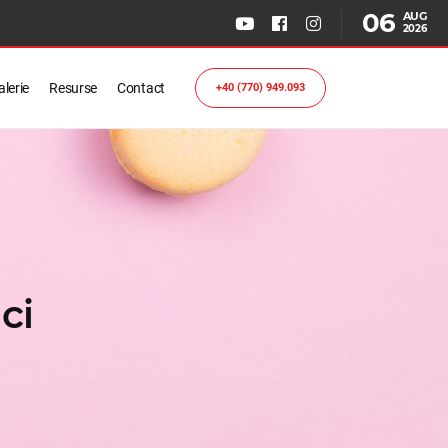
06
AUG
2026
lerie
Resurse
Contact
+40 (770) 949.093
ci