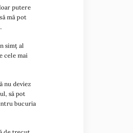
 doar putere
 să mă pot
.
n simț al
e cele mai
să nu deviez
ul, să pot
pentru bucuria
ă de trecut,