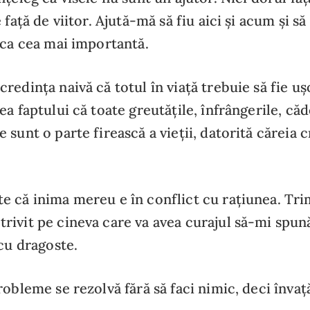
 față de viitor. Ajută-mă să fiu aici și acum și s
 ca cea mai importantă.
redința naivă că totul în viață trebuie să fie u
a faptului că toate greutățile, înfrângerile, căde
 sunt o parte firească a vieții, datorită căreia 
 că inima mereu e în conflict cu rațiunea. Tri
ivit pe cineva care va avea curajul să-mi spun
 cu dragoste.
robleme se rezolvă fără să faci nimic, deci înva