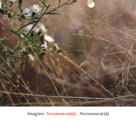
Imagine:
Necunoscut(ă)
, Necunoscut(ă)