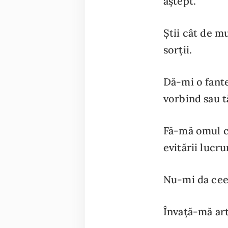
aștept.
Știi cât de m
sorții.
Dă-mi o fante
vorbind sau t
Fă-mă omul ca
evitării lucru
Nu-mi da ceea
Învață-mă art