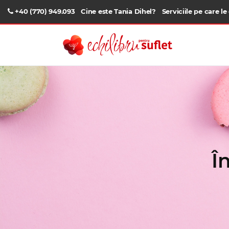
+40 (770) 949.093
Cine este Tania Dihel?
Serviciile pe care le
Î