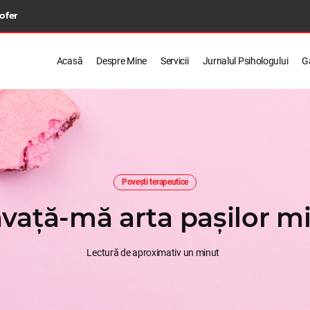
 ofer
Acasă
Despre Mine
Servicii
Jurnalul Psihologului
Ga
Povești terapeutice
nvață-mă arta pașilor mi
Lectură de aproximativ un minut