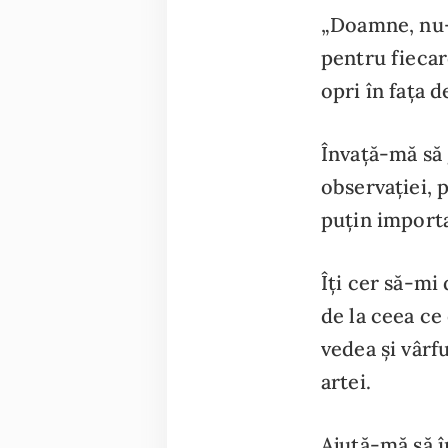
„Doamne, nu-ț
pentru fiecare
opri în fața 
Învață-mă să 
observației, 
puțin import
Îți cer să-mi 
de la ceea ce
vedea și vârf
artei.
Ajută-mă să î