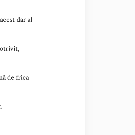
acest dar al
trivit,
mă de frica
.