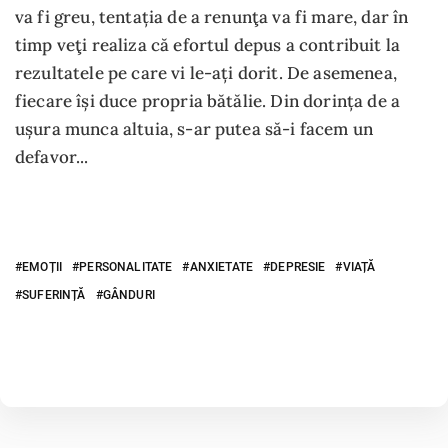
va fi greu, tentația de a renunţa va fi mare, dar în
timp veţi realiza că efortul depus a contribuit la
rezultatele pe care vi le-ați dorit. De asemenea,
fiecare își duce propria bătălie. Din dorința de a
ușura munca altuia, s-ar putea să-i facem un
defavor...
EMOȚII
PERSONALITATE
ANXIETATE
DEPRESIE
VIAȚĂ
SUFERINȚĂ
GÂNDURI