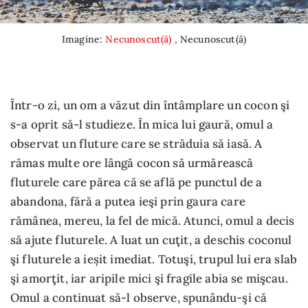
Imagine:
Necunoscut(ă)
, Necunoscut(ă)
Într-o zi, un om a văzut din întâmplare un cocon şi
s-a oprit să-l studieze. În mica lui gaură, omul a
observat un fluture care se străduia să iasă. A
rămas multe ore lângă cocon să urmărească
fluturele care părea că se află pe punctul de a
abandona, fără a putea ieşi prin gaura care
rămânea, mereu, la fel de mică. Atunci, omul a decis
să ajute fluturele. A luat un cuţit, a deschis coconul
şi fluturele a ieșit imediat. Totuşi, trupul lui era slab
şi amorţit, iar aripile mici şi fragile abia se mişcau.
Omul a continuat să-l observe, spunându-şi că