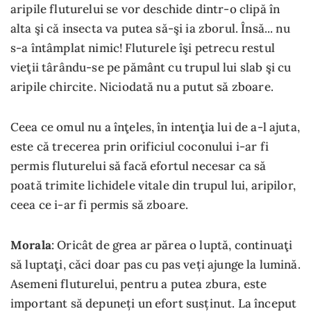
aripile fluturelui se vor deschide dintr-o clipă în
alta şi că insecta va putea să-şi ia zborul. Însă... nu
s-a întâmplat nimic! Fluturele îşi petrecu restul
vieţii târându-se pe pământ cu trupul lui slab şi cu
aripile chircite. Niciodată nu a putut să zboare.
Ceea ce omul nu a înţeles, în intenţia lui de a-l ajuta,
este că trecerea prin orificiul coconului i-ar fi
permis fluturelui să facă efortul necesar ca să
poată trimite lichidele vitale din trupul lui, aripilor,
ceea ce i-ar fi permis să zboare.
Morala
: Oricât de grea ar părea o luptă, continuaţi
să luptaţi, căci doar pas cu pas veți ajunge la lumină.
Asemeni fluturelui, pentru a putea zbura, este
important să depuneți un efort susținut. La început