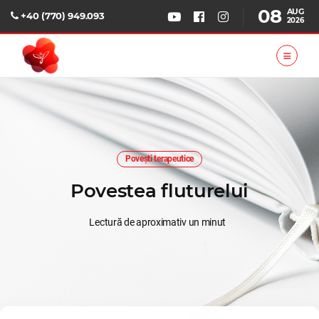
08
AUG
+40 (770) 949.093
2026
Povești terapeutice
Povestea fluturelui
Lectură de aproximativ un minut