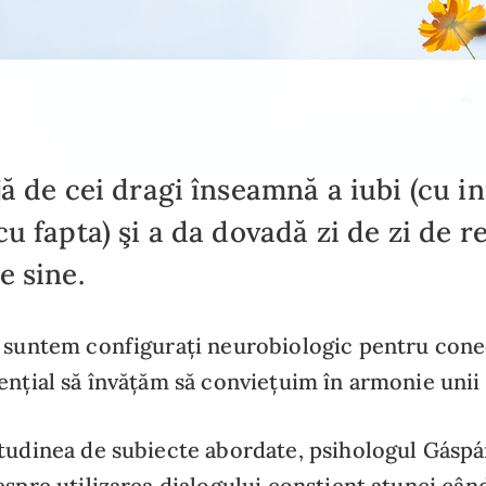
jă de cei dragi înseamnă a iubi (cu i
cu fapta) şi a da dovadă zi de zi de r
e sine.
, suntem configurați neurobiologic pentru cone
ențial să învățăm să conviețuim în armonie unii c
itudinea de subiecte abordate, psihologul Gásp
espre utilizarea dialogului conştient atunci cân