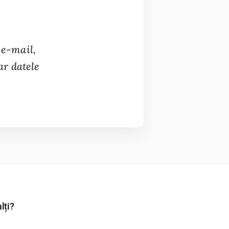
 e-mail,
ar datele
lți?