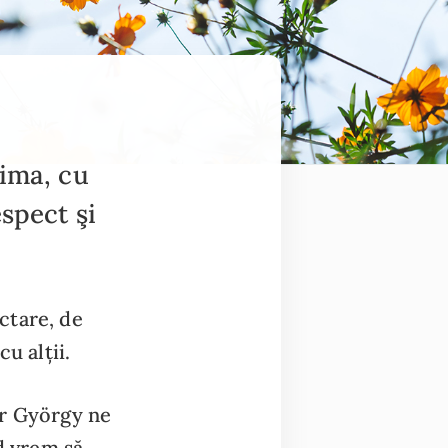
nima, cu
espect şi
ctare, de
u alții.
ár György ne
d vrem să