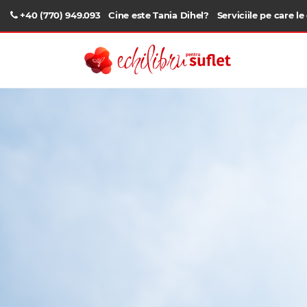
+40 (770) 949.093
Cine este Tania Dihel?
Serviciile pe care le