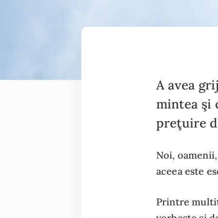
A avea gri
mintea şi 
preţuire d
Noi, oamenii
aceea este es
Printre mult
vorbește și d