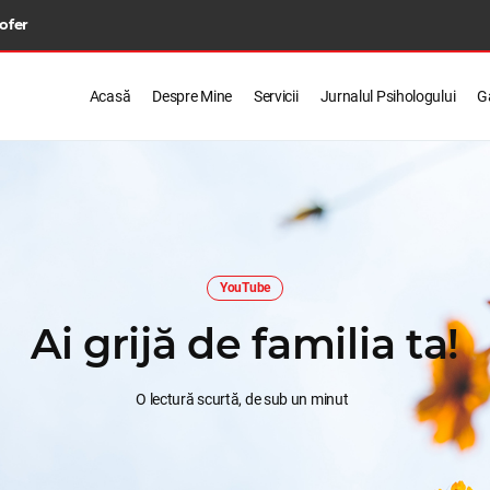
 ofer
Acasă
Despre Mine
Servicii
Jurnalul Psihologului
Ga
YouTube
Ai grijă de familia ta!
O lectură scurtă, de sub un minut