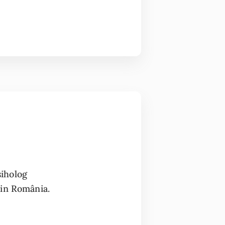
siholog
din România.