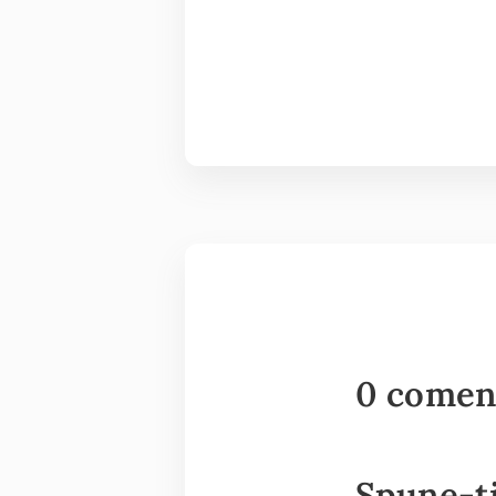
0 comen
Spune-ți