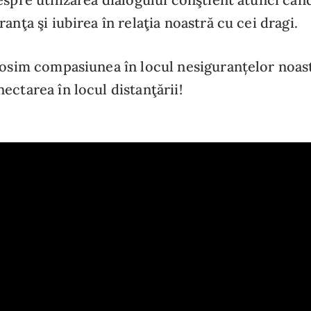
anţa şi iubirea în relaţia noastră cu cei dragi.
losim compasiunea în locul nesiguranțelor noast
ectarea în locul distanţării!