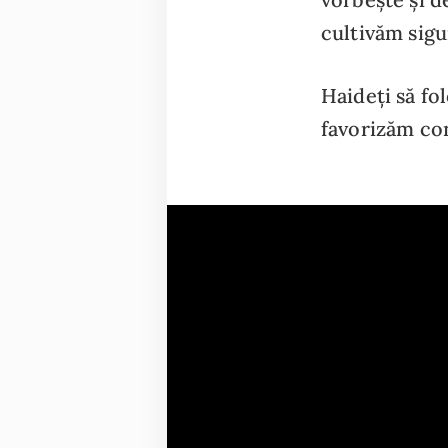
cultivăm sigur
Haideți să fo
favorizăm con