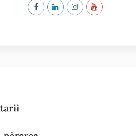
tarii
 părerea