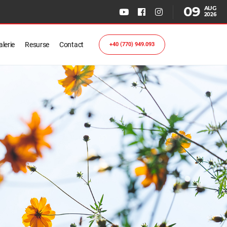
09
AUG
2026
lerie
Resurse
Contact
+40 (770) 949.093